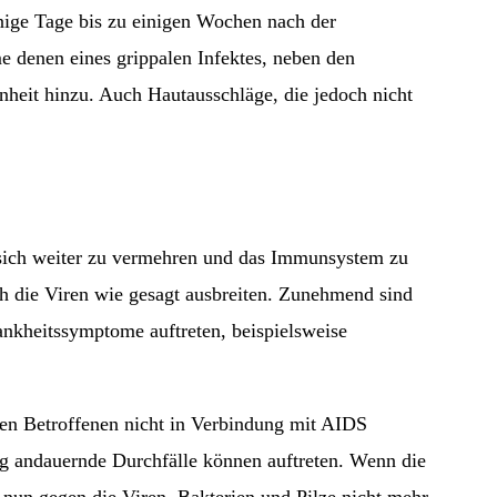
wenige Tage bis zu einigen Wochen nach der
e denen eines grippalen Infektes, neben den
eit hinzu. Auch Hautausschläge, die jedoch nicht
 sich weiter zu vermehren und das Immunsystem zu
ch die Viren wie gesagt ausbreiten. Zunehmend sind
ankheitssymptome auftreten, beispielsweise
den Betroffenen nicht in Verbindung mit AIDS
g andauernde Durchfälle können auftreten. Wenn die
 nun gegen die Viren, Bakterien und Pilze nicht mehr