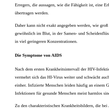
Erregers, die aussagen, wie die Fähigkeit ist, eine 
übertragen werden.
Daher kann nicht exakt angegeben werden, wie groß 
gewöhnlich im Blut, in der Samen- und Scheidenflüss
in viel geringeren Konzentrationen.
Die Symptome von AIDS
Nach dem ersten Krankheitsintervall der HIV-Infektio
vermehrt sich das HI-Virus weiter und schwächt au
einher. Infizierte Menschen leiden häufig an einem 
Infektionen für gesunde Menschen meist harmlos sind,
Zu den charakteristischen Krankheitsbildern, die be