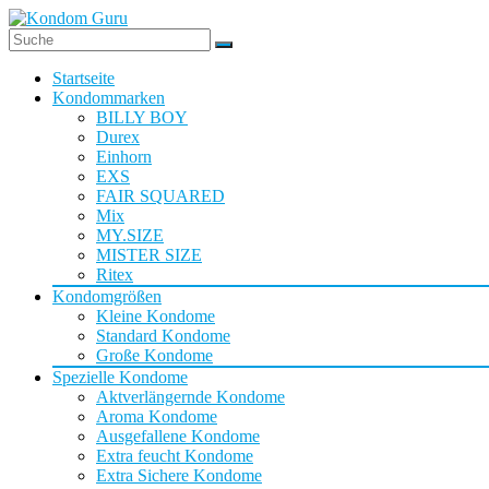
Startseite
Kondommarken
BILLY BOY
Durex
Einhorn
EXS
FAIR SQUARED
Mix
MY.SIZE
MISTER SIZE
Ritex
Kondomgrößen
Kleine Kondome
Standard Kondome
Große Kondome
Spezielle Kondome
Aktverlängernde Kondome
Aroma Kondome
Ausgefallene Kondome
Extra feucht Kondome
Extra Sichere Kondome