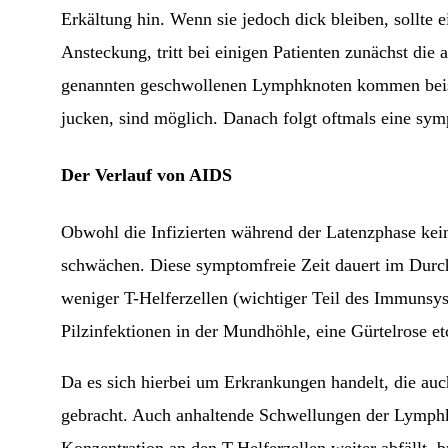
Erkältung hin. Wenn sie jedoch dick bleiben, sollte 
Ansteckung, tritt bei einigen Patienten zunächst di
genannten geschwollenen Lymphknoten kommen beispi
jucken, sind möglich. Danach folgt oftmals eine sym
Der Verlauf von AIDS
Obwohl die Infizierten während der Latenzphase kei
schwächen. Diese symptomfreie Zeit dauert im Durchs
weniger T-Helferzellen (wichtiger Teil des Immunsy
Pilzinfektionen in der Mundhöhle, eine Gürtelrose et
Da es sich hierbei um Erkrankungen handelt, die au
gebracht. Auch anhaltende Schwellungen der Lymphkn
Konzentration an den T-Helferzellen weiter abfällt,