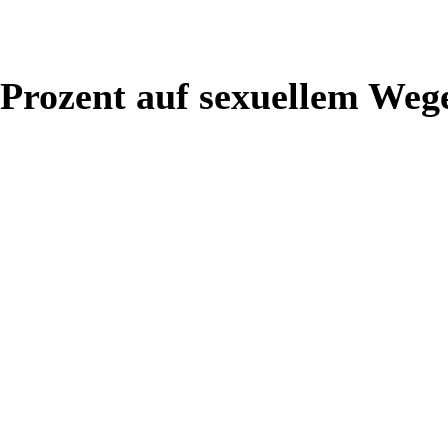
Prozent auf sexuellem Weg