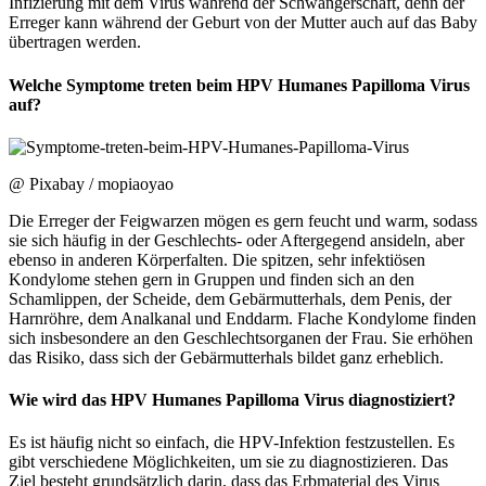
Infizierung mit dem Virus während der Schwangerschaft, denn der
Erreger kann während der Geburt von der Mutter auch auf das Baby
übertragen werden.
Welche Symptome treten beim HPV Humanes Papilloma Virus
auf?
@ Pixabay / mopiaoyao
Die Erreger der Feigwarzen mögen es gern feucht und warm, sodass
sie sich häufig in der Geschlechts- oder Aftergegend ansideln, aber
ebenso in anderen Körperfalten. Die spitzen, sehr infektiösen
Kondylome stehen gern in Gruppen und finden sich an den
Schamlippen, der Scheide, dem Gebärmutterhals, dem Penis, der
Harnröhre, dem Analkanal und Enddarm. Flache Kondylome finden
sich insbesondere an den Geschlechtsorganen der Frau. Sie erhöhen
das Risiko, dass sich der Gebärmutterhals bildet ganz erheblich.
Wie wird das HPV Humanes Papilloma Virus diagnostiziert?
Es ist häufig nicht so einfach, die HPV-Infektion festzustellen. Es
gibt verschiedene Möglichkeiten, um sie zu diagnostizieren. Das
Ziel besteht grundsätzlich darin, dass das Erbmaterial des Virus