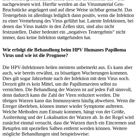
nachgewiesen wird. Hierfür werden an das Virusmaterial Gen-
Bruchstücke angelagert und auf diese Weise sichtbar gemacht. Das
Testergebnis ist allerdings lediglich dann positiv, wenn die Infektion
zu einer Vermehrung des Virus geführt hat. Latente Infektionen, bei
denen das Virus inaktiv in den Zellen sitzt, sind also nicht
festzustellen. Daher bedeutet ein „negatives Testergebnis“ nicht
immer, dass keine Infektion stattgefunden hat.
Wie erfolgt die Behandlung beim HPV Humanes Papilloma
Virus und wie ist die Prognose?
Die HPV-Infektionen heilen meistens unbemerkt aus. Es kann aber
auch, wie bereits erwähnt, zu bösartigen Wucherungen kommen.
Dies gilt sogar Jahrzehnte nach der Infektion mit dem Virus noch.
Derzeit gibt es kein Mittel, um die Papillomaviren selbst zu
vernichten. Die Behandlung der Warzen ist auf jeden Fall sinnvoll,
denn dadurch kann die Zahl der Viren reduziert werden. Die
übrigen Warzen kann das Immunsystem häufig abwehren. Wenn die
Erreger überleben, können immer wieder Symptome auftreten.
Welche Methoden zum Einsatz kommen, hängt von der Größe,
Ausbreitung und der Lokalisation der Warzen ab. In der Regel wird
zunächst einmal versucht, dass die Warzen durch ein Eincremen und
Betupfen mit speziellen Salben entfernt werden können. Weitere
mögliche Behandlungen sind beispielsweise: