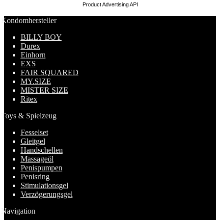
Product Advertising API
Kondomhersteller
BILLY BOY
Durex
Einhorn
EXS
FAIR SQUARED
MY.SIZE
MISTER SIZE
Ritex
Toys & Spielzeug
Fesselset
Gleitgel
Handschellen
Massageöl
Penispumpen
Penisring
Stimulationsgel
Verzögerungsgel
Navigation