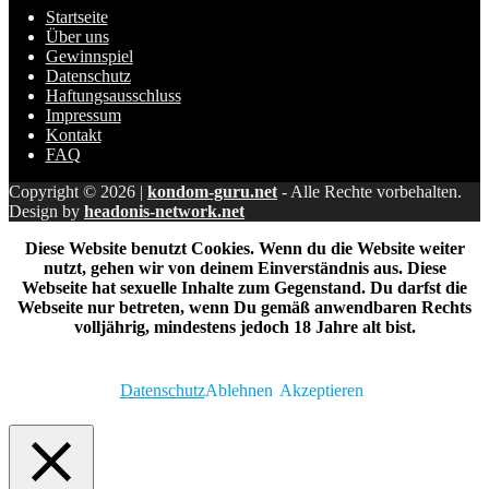
Startseite
Über uns
Gewinnspiel
Datenschutz
Haftungsausschluss
Impressum
Kontakt
FAQ
Copyright © 2026 |
kondom-guru.net
- Alle Rechte vorbehalten.
Design by
headonis-network.net
Diese Website benutzt Cookies. Wenn du die Website weiter
nutzt, gehen wir von deinem Einverständnis aus. Diese
Webseite hat sexuelle Inhalte zum Gegenstand. Du darfst die
Webseite nur betreten, wenn Du gemäß anwendbaren Rechts
volljährig, mindestens jedoch 18 Jahre alt bist.
Datenschutz
Ablehnen
Akzeptieren