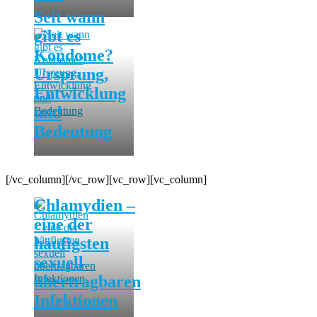
Seit wann
gibt es
Kondome?
Ursprung,
Entwicklung
und
Bedeutung
[/vc_column][/vc_row][vc_row][vc_column]
Chlamydien –
eine der
häufigsten
sexuell
übertragbaren
Infektionen