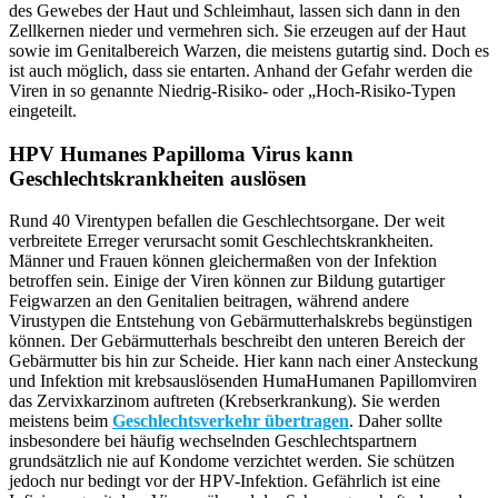
des Gewebes der Haut und Schleimhaut, lassen sich dann in den
Zellkernen nieder und vermehren sich. Sie erzeugen auf der Haut
sowie im Genitalbereich Warzen, die meistens gutartig sind. Doch es
ist auch möglich, dass sie entarten. Anhand der Gefahr werden die
Viren in so genannte Niedrig-Risiko- oder „Hoch-Risiko-Typen
eingeteilt.
HPV Humanes Papilloma Virus kann
Geschlechtskrankheiten auslösen
Rund 40 Virentypen befallen die Geschlechtsorgane. Der weit
verbreitete Erreger verursacht somit Geschlechtskrankheiten.
Männer und Frauen können gleichermaßen von der Infektion
betroffen sein. Einige der Viren können zur Bildung gutartiger
Feigwarzen an den Genitalien beitragen, während andere
Virustypen die Entstehung von Gebärmutterhalskrebs begünstigen
können. Der Gebärmutterhals beschreibt den unteren Bereich der
Gebärmutter bis hin zur Scheide. Hier kann nach einer Ansteckung
und Infektion mit krebsauslösenden HumaHumanen Papillomviren
das Zervixkarzinom auftreten (Krebserkrankung). Sie werden
meistens beim
Geschlechtsverkehr übertragen
. Daher sollte
insbesondere bei häufig wechselnden Geschlechtspartnern
grundsätzlich nie auf Kondome verzichtet werden. Sie schützen
jedoch nur bedingt vor der HPV-Infektion. Gefährlich ist eine