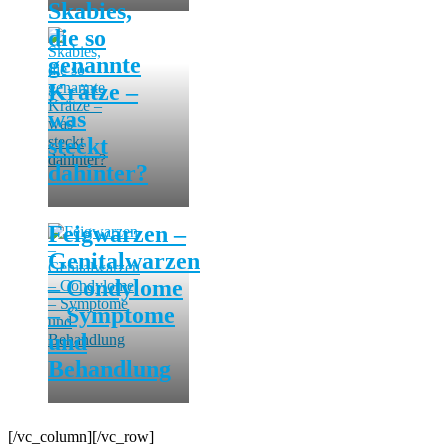
Skabies,
die so
genannte
Krätze –
was
steckt
dahinter?
Feigwarzen –
Genitalwarzen
– Condylome
– Symptome
und
Behandlung
[/vc_column][/vc_row]