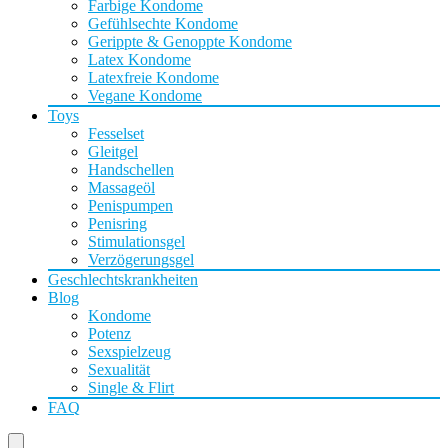
Farbige Kondome
Gefühlsechte Kondome
Gerippte & Genoppte Kondome
Latex Kondome
Latexfreie Kondome
Vegane Kondome
Toys
Fesselset
Gleitgel
Handschellen
Massageöl
Penispumpen
Penisring
Stimulationsgel
Verzögerungsgel
Geschlechtskrankheiten
Blog
Kondome
Potenz
Sexspielzeug
Sexualität
Single & Flirt
FAQ