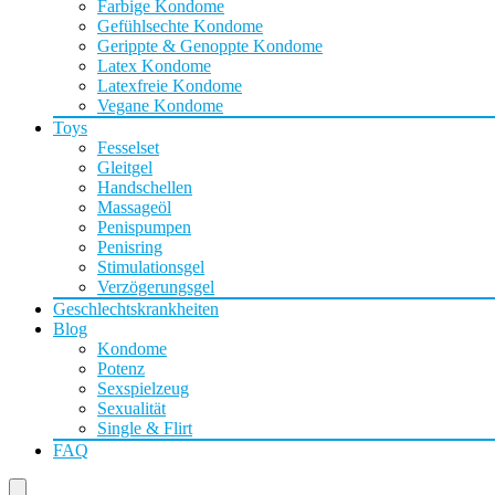
Farbige Kondome
Gefühlsechte Kondome
Gerippte & Genoppte Kondome
Latex Kondome
Latexfreie Kondome
Vegane Kondome
Toys
Fesselset
Gleitgel
Handschellen
Massageöl
Penispumpen
Penisring
Stimulationsgel
Verzögerungsgel
Geschlechtskrankheiten
Blog
Kondome
Potenz
Sexspielzeug
Sexualität
Single & Flirt
FAQ