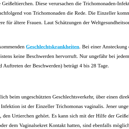
e Geißeltierchen. Diese verursachen die Trichomonaden-Infek
nachfolgend von Trichomonaden die Rede. Die Einzeller komme
ere für ältere Frauen. Laut Schätzungen der Weltgesundheitsorg
vorkommenden
Geschlechtskrankheiten
. Bei einer Ansteckung
istens keine Beschwerden hervorruft. Nur ungefähr bei jede
d Auftreten der Beschwerden) beträgt 4 bis 28 Tage.
ch beim ungeschützten Geschlechtsverkehr, über einen direk
 Infektion ist der Einzeller Trichomonas vaginalis. Jener unge
, den Urtierchen gehört. Es kann sich mit der Hilfe der Geiße
er dem Vaginalsekret Kontakt hatten, sind ebenfalls möglic