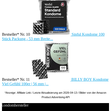
Bestseller* Nr. 10
Sinful Kondome 100
Stück Packung - 53 mm Breite...
Bestseller* Nr. 11
BILLY BOY Kondome
Viel Gefühl 100er | 56 mm |...
*Anzeige: Affiliate Link / Letzte Aktualisierung am 2026-04-13 / Bilder von der Amazon
Product Advertising API
Kondomhersteller