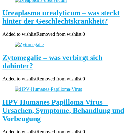
Ureaplasma urealyticum – was steckt
hinter der Geschlechtskrankheit?
Added to wishlist
Removed from wishlist
0
Zytomegalie – was verbirgt sich
dahinter?
Added to wishlist
Removed from wishlist
0
HPV Humanes Papilloma Virus –
Ursachen, Symptome, Behandlung und
Vorbeugung
Added to wishlist
Removed from wishlist
0