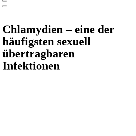
Chlamydien – eine der
häufigsten sexuell
übertragbaren
Infektionen