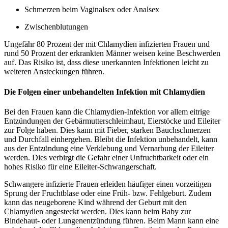
Schmerzen beim Vaginalsex oder Analsex
Zwischenblutungen
Ungefähr 80 Prozent der mit Chlamydien infizierten Frauen und
rund 50 Prozent der erkrankten Männer weisen keine Beschwerden
auf. Das Risiko ist, dass diese unerkannten Infektionen leicht zu
weiteren Ansteckungen führen.
Die Folgen einer unbehandelten Infektion mit Chlamydien
Bei den Frauen kann die Chlamydien-Infektion vor allem eitrige
Entzündungen der Gebärmutterschleimhaut, Eierstöcke und Eileiter
zur Folge haben. Dies kann mit Fieber, starken Bauchschmerzen
und Durchfall einhergehen. Bleibt die Infektion unbehandelt, kann
aus der Entzündung eine Verklebung und Vernarbung der Eileiter
werden. Dies verbirgt die Gefahr einer Unfruchtbarkeit oder ein
hohes Risiko für eine Eileiter-Schwangerschaft.
Schwangere infizierte Frauen erleiden häufiger einen vorzeitigen
Sprung der Fruchtblase oder eine Früh- bzw. Fehlgeburt. Zudem
kann das neugeborene Kind während der Geburt mit den
Chlamydien angesteckt werden. Dies kann beim Baby zur
Bindehaut- oder Lungenentzündung führen. Beim Mann kann eine