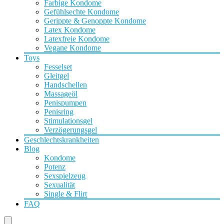
Farbige Kondome
Gefühlsechte Kondome
Gerippte & Genoppte Kondome
Latex Kondome
Latexfreie Kondome
Vegane Kondome
Toys
Fesselset
Gleitgel
Handschellen
Massageöl
Penispumpen
Penisring
Stimulationsgel
Verzögerungsgel
Geschlechtskrankheiten
Blog
Kondome
Potenz
Sexspielzeug
Sexualität
Single & Flirt
FAQ