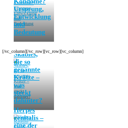
Kondome?
Ursprung,
Entwicklung
und
Bedeutung
[/vc_column][/vc_row][vc_row][vc_column]
Skabies,
die so
genannte
Krätze –
was
steckt
dahinter?
Herpes
genitalis –
eine der