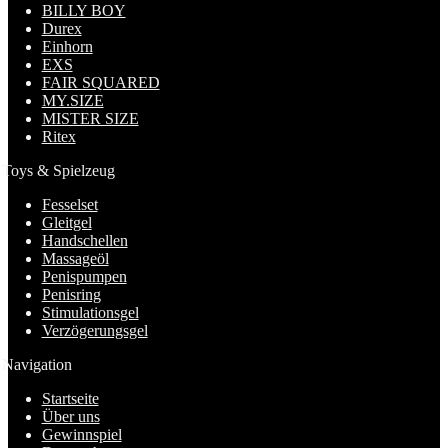
BILLY BOY
Durex
Einhorn
EXS
FAIR SQUARED
MY.SIZE
MISTER SIZE
Ritex
Toys & Spielzeug
Fesselset
Gleitgel
Handschellen
Massageöl
Penispumpen
Penisring
Stimulationsgel
Verzögerungsgel
Navigation
Startseite
Über uns
Gewinnspiel