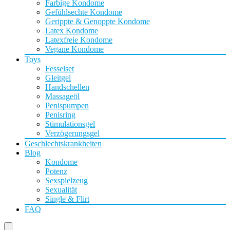
Farbige Kondome
Gefühlsechte Kondome
Gerippte & Genoppte Kondome
Latex Kondome
Latexfreie Kondome
Vegane Kondome
Toys
Fesselset
Gleitgel
Handschellen
Massageöl
Penispumpen
Penisring
Stimulationsgel
Verzögerungsgel
Geschlechtskrankheiten
Blog
Kondome
Potenz
Sexspielzeug
Sexualität
Single & Flirt
FAQ