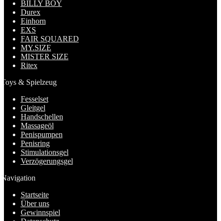
BILLY BOY
Durex
Einhorn
EXS
FAIR SQUARED
MY.SIZE
MISTER SIZE
Ritex
Toys & Spielzeug
Fesselset
Gleitgel
Handschellen
Massageöl
Penispumpen
Penisring
Stimulationsgel
Verzögerungsgel
Navigation
Startseite
Über uns
Gewinnspiel