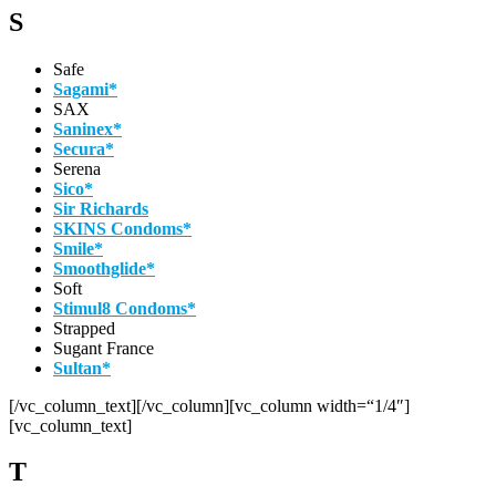
S
Safe
Sagami*
SAX
Saninex*
Secura*
Serena
Sico*
Sir Richards
SKINS Condoms*
Smile*
Smoothglide*
Soft
Stimul8 Condoms*
Strapped
Sugant France
Sultan*
[/vc_column_text][/vc_column][vc_column width=“1/4″]
[vc_column_text]
T