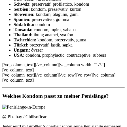
Schweiz:
preservatif, profilattico, kondom
Serbien:
kondom, prezervativ, kurton
Slowenien:
kondom, olagumi, gumi
Spanien:
preservativo, gomma
Südafrika:
condom
Tansania:
condom, mpira, yababa
Thailand:
thung anamei, sya fon
Tschechien:
kondom, prezervativ, guma
Türkei:
prezervatif, lastik, sapka
Ungarn:
óvszer
USA:
condom, prophylactic, contraceptive, rubbers
[/vc_column_text][/vc_column][vc_column width=“1/3″]
[vc_column_text]
[/vc_column_text][/vc_column][/vc_row][vc_row][vc_column]
[vc_column_text]
Welches Kondom passt zu meiner Penislänge?
@ Pixabay / Chillsoffear
Jeder wird mit größter Sicherheit schon seine Penislänge gemessen