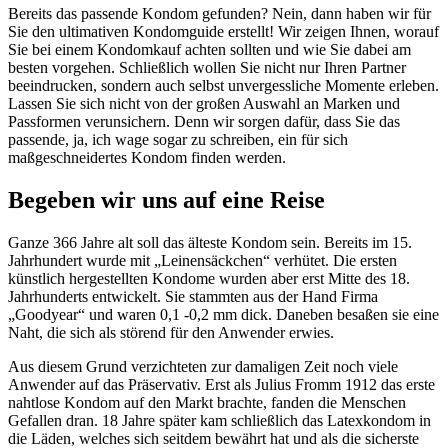
Bereits das passende Kondom gefunden? Nein, dann haben wir für
Sie den ultimativen Kondomguide erstellt! Wir zeigen Ihnen, worauf
Sie bei einem Kondomkauf achten sollten und wie Sie dabei am
besten vorgehen. Schließlich wollen Sie nicht nur Ihren Partner
beeindrucken, sondern auch selbst unvergessliche Momente erleben.
Lassen Sie sich nicht von der großen Auswahl an Marken und
Passformen verunsichern. Denn wir sorgen dafür, dass Sie das
passende, ja, ich wage sogar zu schreiben, ein für sich
maßgeschneidertes Kondom finden werden.
Begeben wir uns auf eine Reise
Ganze 366 Jahre alt soll das älteste Kondom sein. Bereits im 15.
Jahrhundert wurde mit „Leinensäckchen“ verhütet. Die ersten
künstlich hergestellten Kondome wurden aber erst Mitte des 18.
Jahrhunderts entwickelt. Sie stammten aus der Hand Firma
„Goodyear“ und waren 0,1 -0,2 mm dick. Daneben besaßen sie eine
Naht, die sich als störend für den Anwender erwies.
Aus diesem Grund verzichteten zur damaligen Zeit noch viele
Anwender auf das Präservativ. Erst als Julius Fromm 1912 das erste
nahtlose Kondom auf den Markt brachte, fanden die Menschen
Gefallen dran. 18 Jahre später kam schließlich das Latexkondom in
die Läden, welches sich seitdem bewährt hat und als die sicherste