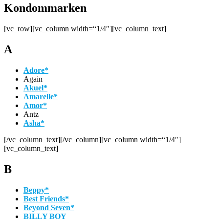
Kondommarken
[vc_row][vc_column width=“1/4″][vc_column_text]
A
Adore*
Again
Akuel*
Amarelle*
Amor*
Antz
Asha*
[/vc_column_text][/vc_column][vc_column width=“1/4″]
[vc_column_text]
B
Beppy*
Best Friends*
Beyond Seven*
BILLY BOY