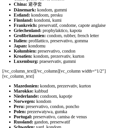
China:
避孕套
Dänemark:
kondom, gummi
Estland:
kondoom, presku
Finnland:
kondomi, kumi
Frankreich:
preservatif, condome, capote anglaise
Griechenland:
prophylaktico, kapota
Großbritannien:
condom, rubber, french letter
Italien:
profilattico, preservativo, gomma
Japan:
kondomu
Kolumbien:
preservativo, condon
Kroatien:
kondom, prezervativ, kurton
Luxemburg:
praeservativ, gummi
[/vc_column_text][/vc_column][vc_column width=“1/2″]
[vc_column_text]
Mazedonien:
kondom, prezervativ, kurton
Marokko:
kabbud
Niederlande:
condoom, kapotje
Norwegen:
kondom
Peru:
preservativo, condon, poncho
Polen:
prezerwatywa, gumka
Portugal:
preservativo, camisa de venus
Russland:
gandon, preserwatif
Schweden:
vard, kondom