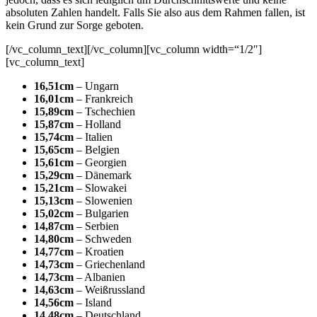
absoluten Zahlen handelt. Falls Sie also aus dem Rahmen fallen, ist
kein Grund zur Sorge geboten.
[/vc_column_text][/vc_column][vc_column width=“1/2″]
[vc_column_text]
16,51cm
– Ungarn
16,01cm
– Frankreich
15,89cm
– Tschechien
15,87cm
– Holland
15,74cm
– Italien
15,65cm
– Belgien
15,61cm
– Georgien
15,29cm
– Dänemark
15,21cm
– Slowakei
15,13cm
– Slowenien
15,02cm
– Bulgarien
14,87cm
– Serbien
14,80cm
– Schweden
14,77cm
– Kroatien
14,73cm
– Griechenland
14,73cm
– Albanien
14,63cm
– Weißrussland
14,56cm
– Island
14,48cm
– Deutschland