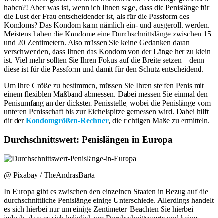
haben?! Aber was ist, wenn ich Ihnen sage, dass die Penislänge für
die Lust der Frau entscheidender ist, als für die Passform des
Kondoms? Das Kondom kann nämlich ein- und ausgerollt werden.
Meistens haben die Kondome eine Durchschnittslänge zwischen 15
und 20 Zentimetern. Also müssen Sie keine Gedanken daran
verschwenden, dass Ihnen das Kondom von der Länge her zu klein
ist. Viel mehr sollten Sie Ihren Fokus auf die Breite setzen – denn
diese ist für die Passform und damit für den Schutz entscheidend.
Um Ihre Größe zu bestimmen, müssen Sie Ihren steifen Penis mit
einem flexiblen Maßband abmessen. Dabei messen Sie einmal den
Penisumfang an der dicksten Penisstelle, wobei die Penislänge vom
unteren Penisschaft bis zur Eichelspitze gemessen wird. Dabei hilft
dir der
Kondomgrößen-Rechner
, die richtigen Maße zu ermitteln.
Durchschnittswert: Penislängen in Europa
@ Pixabay / TheAndrasBarta
In Europa gibt es zwischen den einzelnen Staaten in Bezug auf die
durchschnittliche Penislänge einige Unterschiede. Allerdings handelt
es sich hierbei nur um einige Zentimeter. Beachten Sie hierbei
jedoch, dass es sich lediglich um Durchschnittswerte und keine