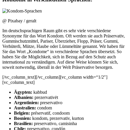
@ Pixabay / geralt
Im deutschsprachigen Raum gibt es sehr viele verschiedene
Synonyme für das Wort Kondom. Oft werden sie auch Präservativ,
Gummischutzmittel, Pariser, Überzieher, Flopp, Präser, Gummi,
Verhüterli, Mütze, Haube oder Lümmeltüte genannt. Wir haben für
Sie das Wort „Kondome“ in verschiedene Sprachen übersetzt. So
haben Sie die Möglichkeit, sich in Bezug auf den Schutz auch
international zu verständigen. Auf diese Weise können Sie sich,
soweit notwendig, überall in der Welt Präservative besorgen.
[/vc_column_text][/vc_column][vc_column width=“1/2″]
[vc_column_text]
Ägypten:
kabbud
Albanien:
prezervativët
Argentinien:
preservativo
Australien:
condom
Belgien:
préservatif, condoom
Bosnien:
kondom, prezervativ, kurton
Brasilien:
preservativo, camisinha
Chile:
preservativo, condón