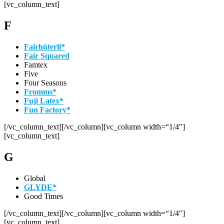
[vc_column_text]
F
Fairhüterli*
Fair Squared
Famtex
Five
Four Seasons
Fromms*
Fuji Latex*
Fun Factory*
[/vc_column_text][/vc_column][vc_column width=“1/4″]
[vc_column_text]
G
Global
GLYDE*
Good Times
[/vc_column_text][/vc_column][vc_column width=“1/4″]
[vc_column_text]