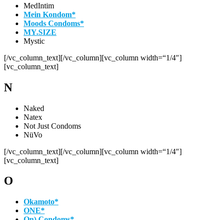
MedIntim
Mein Kondom*
Moods Condoms*
MY.SIZE
Mystic
[/vc_column_text][/vc_column][vc_column width=“1/4″]
[vc_column_text]
N
Naked
Natex
Not Just Condoms
NüVo
[/vc_column_text][/vc_column][vc_column width=“1/4″]
[vc_column_text]
O
Okamoto*
ONE*
On) Condoms*