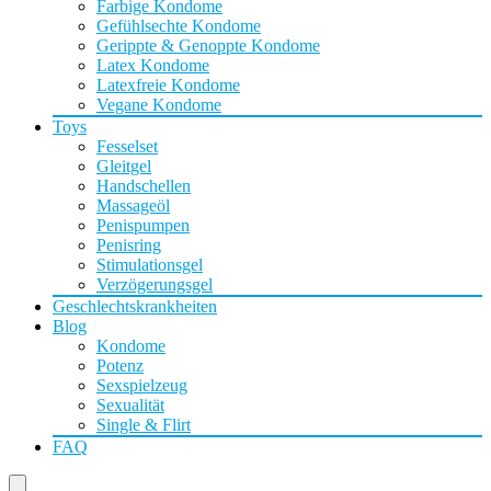
Farbige Kondome
Gefühlsechte Kondome
Gerippte & Genoppte Kondome
Latex Kondome
Latexfreie Kondome
Vegane Kondome
Toys
Fesselset
Gleitgel
Handschellen
Massageöl
Penispumpen
Penisring
Stimulationsgel
Verzögerungsgel
Geschlechtskrankheiten
Blog
Kondome
Potenz
Sexspielzeug
Sexualität
Single & Flirt
FAQ