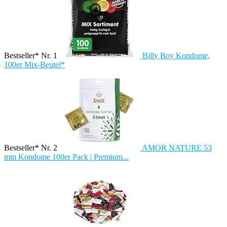
Bestseller* Nr. 1
Billy Boy Kondome,
100er Mix-Beutel*
Bestseller* Nr. 2
AMOR NATURE 53
mm Kondome 100er Pack | Premium...