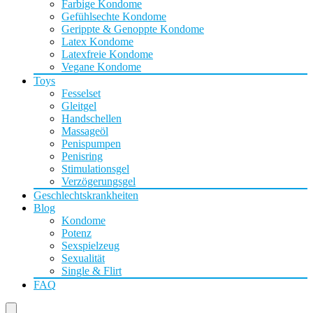
Farbige Kondome
Gefühlsechte Kondome
Gerippte & Genoppte Kondome
Latex Kondome
Latexfreie Kondome
Vegane Kondome
Toys
Fesselset
Gleitgel
Handschellen
Massageöl
Penispumpen
Penisring
Stimulationsgel
Verzögerungsgel
Geschlechtskrankheiten
Blog
Kondome
Potenz
Sexspielzeug
Sexualität
Single & Flirt
FAQ