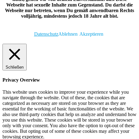
Webseite hat sexuelle Inhalte zum Gegenstand. Du darfst die
Webseite nur betreten, wenn Du gemäß anwendbaren Rechts
volljährig, mindestens jedoch 18 Jahre alt bist.
Datenschutz
Ablehnen
Akzeptieren
Schließen
Privacy Overview
This website uses cookies to improve your experience while you
navigate through the website. Out of these, the cookies that are
categorized as necessary are stored on your browser as they are
essential for the working of basic functionalities of the website. We
also use third-party cookies that help us analyze and understand how
you use this website. These cookies will be stored in your browser
only with your consent. You also have the option to opt-out of these
cookies. But opting out of some of these cookies may affect your
browsing experience.