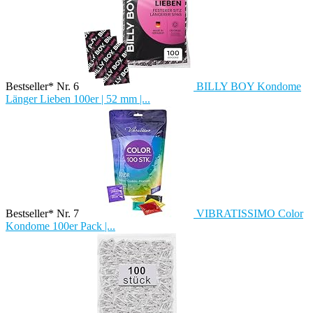
Bestseller* Nr. 6
BILLY BOY Kondome
Länger Lieben 100er | 52 mm |...
Bestseller* Nr. 7
VIBRATISSIMO Color
Kondome 100er Pack |...