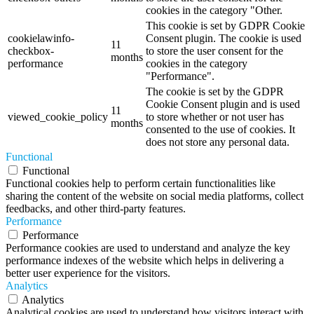
cookies in the category "Other.
This cookie is set by GDPR Cookie
cookielawinfo-
Consent plugin. The cookie is used
11
checkbox-
to store the user consent for the
months
performance
cookies in the category
"Performance".
The cookie is set by the GDPR
Cookie Consent plugin and is used
11
viewed_cookie_policy
to store whether or not user has
months
consented to the use of cookies. It
does not store any personal data.
Functional
Functional
Functional cookies help to perform certain functionalities like
sharing the content of the website on social media platforms, collect
feedbacks, and other third-party features.
Performance
Performance
Performance cookies are used to understand and analyze the key
performance indexes of the website which helps in delivering a
better user experience for the visitors.
Analytics
Analytics
Analytical cookies are used to understand how visitors interact with