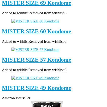
MISTER SIZE 69 Kondome
Added to wishlist
Removed from wishlist
0
MISTER SIZE 60 Kondome
Added to wishlist
Removed from wishlist
0
MISTER SIZE 57 Kondome
Added to wishlist
Removed from wishlist
0
MISTER SIZE 49 Kondome
Amazon Bestseller