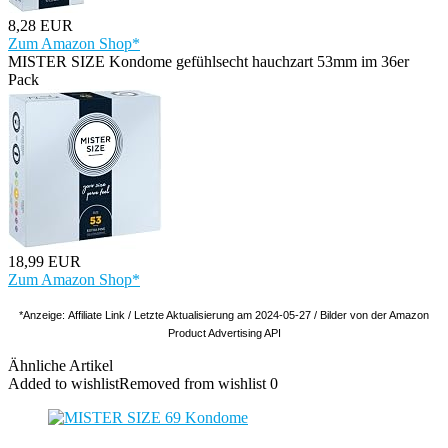
8,28 EUR
Zum Amazon Shop*
MISTER SIZE Kondome gefühlsecht hauchzart 53mm im 36er
Pack
18,99 EUR
Zum Amazon Shop*
*Anzeige: Affiliate Link / Letzte Aktualisierung am 2024-05-27 / Bilder von der Amazon
Product Advertising API
Ähnliche Artikel
Added to wishlist
Removed from wishlist
0