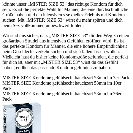
könnte unser „MISTER SIZE 53“ das richtige Kondom für dich
sein. Es ist die perfekte Wahl für Männer, die eine durchschnittliche
Größe haben und ein intensiveres sexuelles Erlebnis mit Kondom
suchen. Mit „MISTER SIZE 53“ wirst du mehr spüren und dich
beim Sex vollkommen unbeschwert fühlen.
Wir sind uns sicher, dass „MISTER SIZE 53“ dir den Weg zu einem
großartigen Strudel aus intensiven Gefühlen eröffnen wird. Es ist
das perfekte Kondom für Männer, die eine höhere Empfindlichkeit
beim Geschlechtsverkehr suchen und sich fallen lassen wollen.
Vielleicht hast du bisher keine Kondomgröße gefunden, die perfekt
für dich ist, aber mit „MISTER SIZE 53“ wirst du das Gefühl
haben, endlich das passende Kondom gefunden zu haben.
MISTER SIZE Kondome gefühlsecht hauchzart 53mm im 3er Pack
MISTER SIZE Kondome gefühlsecht hauchzart 53mm im 10er
Pack
MISTER SIZE Kondome gefühlsecht hauchzart 53mm im 36er
Pack