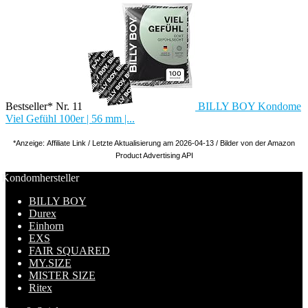
Bestseller* Nr. 11
BILLY BOY Kondome
Viel Gefühl 100er | 56 mm |...
*Anzeige: Affiliate Link / Letzte Aktualisierung am 2026-04-13 / Bilder von der Amazon
Product Advertising API
Kondomhersteller
BILLY BOY
Durex
Einhorn
EXS
FAIR SQUARED
MY.SIZE
MISTER SIZE
Ritex