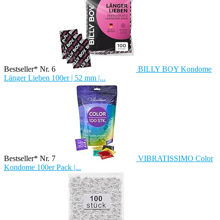
Bestseller* Nr. 6
BILLY BOY Kondome
Länger Lieben 100er | 52 mm |...
Bestseller* Nr. 7
VIBRATISSIMO Color
Kondome 100er Pack |...