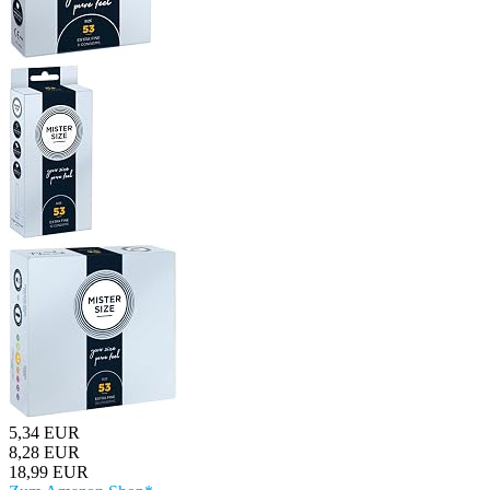
5,34 EUR
8,28 EUR
18,99 EUR