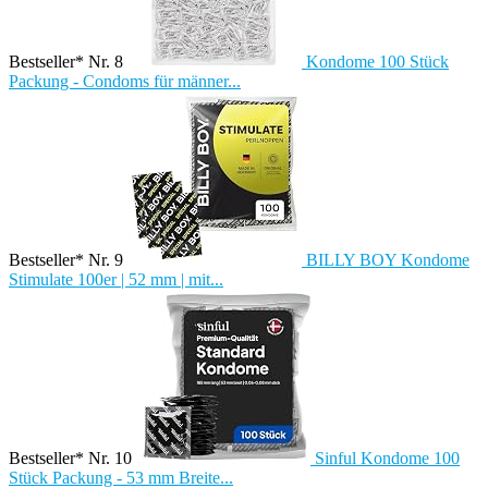
Bestseller* Nr. 8
Kondome 100 Stück
Packung - Condoms für männer...
Bestseller* Nr. 9
BILLY BOY Kondome
Stimulate 100er | 52 mm | mit...
Bestseller* Nr. 10
Sinful Kondome 100
Stück Packung - 53 mm Breite...