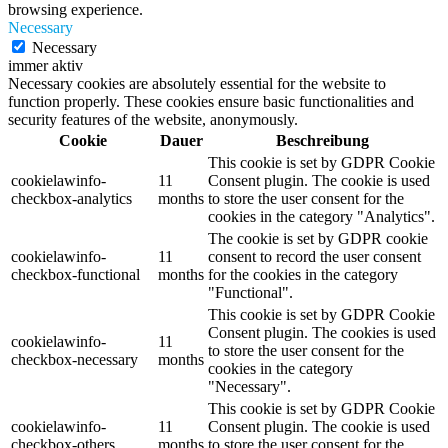
browsing experience.
Necessary
Necessary
immer aktiv
Necessary cookies are absolutely essential for the website to
function properly. These cookies ensure basic functionalities and
security features of the website, anonymously.
Cookie
Dauer
Beschreibung
This cookie is set by GDPR Cookie
cookielawinfo-
11
Consent plugin. The cookie is used
checkbox-analytics
months
to store the user consent for the
cookies in the category "Analytics".
The cookie is set by GDPR cookie
cookielawinfo-
11
consent to record the user consent
checkbox-functional
months
for the cookies in the category
"Functional".
This cookie is set by GDPR Cookie
Consent plugin. The cookies is used
cookielawinfo-
11
to store the user consent for the
checkbox-necessary
months
cookies in the category
"Necessary".
This cookie is set by GDPR Cookie
cookielawinfo-
11
Consent plugin. The cookie is used
checkbox-others
months
to store the user consent for the