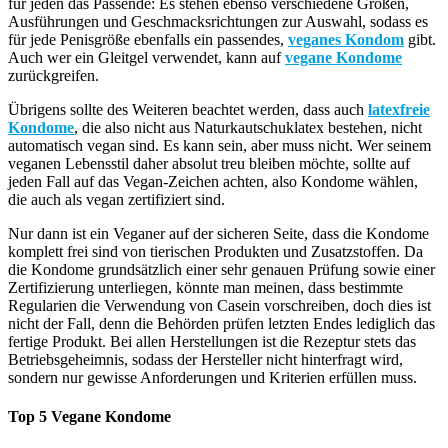
für jeden das Passende: Es stehen ebenso verschiedene Größen,
Ausführungen und Geschmacksrichtungen zur Auswahl, sodass es
für jede Penisgröße ebenfalls ein passendes,
veganes Kondom
gibt.
Auch wer ein Gleitgel verwendet, kann auf
vegane Kondome
zurückgreifen.
Übrigens sollte des Weiteren beachtet werden, dass auch
latexfreie
Kondome
, die also nicht aus Naturkautschuklatex bestehen, nicht
automatisch vegan sind. Es kann sein, aber muss nicht. Wer seinem
veganen Lebensstil daher absolut treu bleiben möchte, sollte auf
jeden Fall auf das Vegan-Zeichen achten, also Kondome wählen,
die auch als vegan zertifiziert sind.
Nur dann ist ein Veganer auf der sicheren Seite, dass die Kondome
komplett frei sind von tierischen Produkten und Zusatzstoffen. Da
die Kondome grundsätzlich einer sehr genauen Prüfung sowie einer
Zertifizierung unterliegen, könnte man meinen, dass bestimmte
Regularien die Verwendung von Casein vorschreiben, doch dies ist
nicht der Fall, denn die Behörden prüfen letzten Endes lediglich das
fertige Produkt. Bei allen Herstellungen ist die Rezeptur stets das
Betriebsgeheimnis, sodass der Hersteller nicht hinterfragt wird,
sondern nur gewisse Anforderungen und Kriterien erfüllen muss.
Top 5 Vegane Kondome