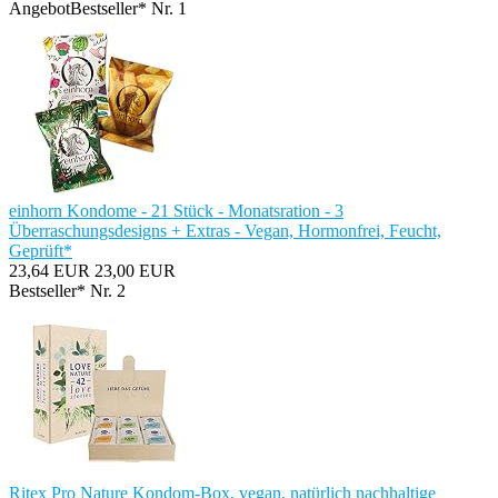
Angebot
Bestseller* Nr. 1
einhorn Kondome - 21 Stück - Monatsration - 3
Überraschungsdesigns + Extras - Vegan, Hormonfrei, Feucht,
Geprüft*
23,64 EUR
23,00 EUR
Bestseller* Nr. 2
Ritex Pro Nature Kondom-Box, vegan, natürlich nachhaltige