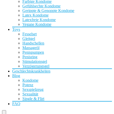
Farbige Kondome
Gefühlsechte Kondome
Gerippte & Genoppte Kondome
Latex Kondome
Latexfreie Kondome
Vegane Kondome
Toys
Fesselset
Gleitgel
Handschellen
Massageöl
Penispumpen
Penisring
Stimulationsgel
Verzögerungsgel
Geschlechtskrankheiten
Blog
Kondome
Potenz
Sexspielzeug
Sexualität
Single & Flirt
FAQ