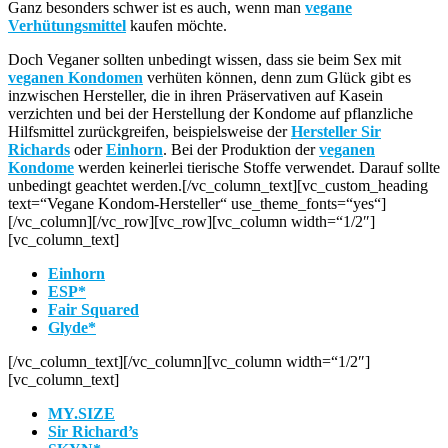
Ganz besonders schwer ist es auch, wenn man
vegane
Verhütungsmittel
kaufen möchte.
Doch Veganer sollten unbedingt wissen, dass sie beim Sex mit
veganen Kondomen
verhüten können, denn zum Glück gibt es
inzwischen Hersteller, die in ihren Präservativen auf Kasein
verzichten und bei der Herstellung der Kondome auf pflanzliche
Hilfsmittel zurückgreifen, beispielsweise der
Hersteller Sir
Richards
oder
Einhorn
. Bei der Produktion der
veganen
Kondome
werden keinerlei tierische Stoffe verwendet. Darauf sollte
unbedingt geachtet werden.[/vc_column_text][vc_custom_heading
text=“Vegane Kondom-Hersteller“ use_theme_fonts=“yes“]
[/vc_column][/vc_row][vc_row][vc_column width=“1/2″]
[vc_column_text]
Einhorn
ESP*
Fair Squared
Glyde*
[/vc_column_text][/vc_column][vc_column width=“1/2″]
[vc_column_text]
MY.SIZE
Sir Richard’s