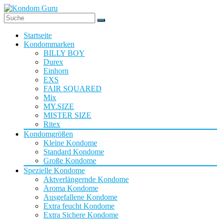
Startseite
Kondommarken
BILLY BOY
Durex
Einhorn
EXS
FAIR SQUARED
Mix
MY.SIZE
MISTER SIZE
Ritex
Kondomgrößen
Kleine Kondome
Standard Kondome
Große Kondome
Spezielle Kondome
Aktverlängernde Kondome
Aroma Kondome
Ausgefallene Kondome
Extra feucht Kondome
Extra Sichere Kondome