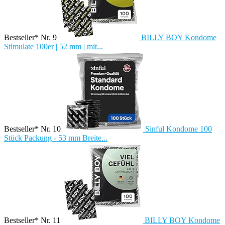
Bestseller* Nr. 9
BILLY BOY Kondome
Stimulate 100er | 52 mm | mit...
Bestseller* Nr. 10
Sinful Kondome 100
Stück Packung - 53 mm Breite...
Bestseller* Nr. 11
BILLY BOY Kondome