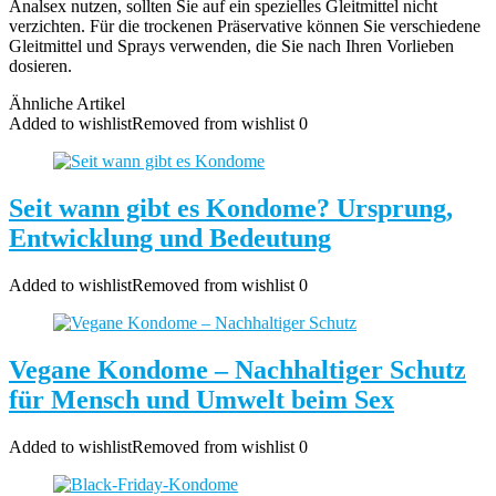
Analsex nutzen, sollten Sie auf ein spezielles Gleitmittel nicht
verzichten. Für die trockenen Präservative können Sie verschiedene
Gleitmittel und Sprays verwenden, die Sie nach Ihren Vorlieben
dosieren.
Ähnliche Artikel
Added to wishlist
Removed from wishlist
0
Seit wann gibt es Kondome? Ursprung,
Entwicklung und Bedeutung
Added to wishlist
Removed from wishlist
0
Vegane Kondome – Nachhaltiger Schutz
für Mensch und Umwelt beim Sex
Added to wishlist
Removed from wishlist
0