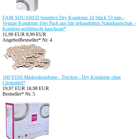
FAIR SQUARED Sensitive Dry Kondome 10 Stück 53 mm –
Vegane Kondome 10er Pack aus fair gehandeltem Naturkautschuk –
Kondom gefühlsecht hauchzart*
11,99 EUR
8,99 EUR
Angebot
Bestseller* Nr. 4
100 YOSI Markenkondome - Trocken - Dry Kondome ohne
Gleitmittel*
19,97 EUR
18,98 EUR
Bestseller* Nr. 5