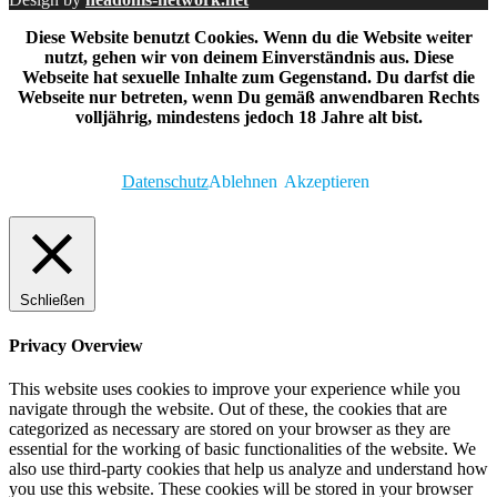
Diese Website benutzt Cookies. Wenn du die Website weiter
nutzt, gehen wir von deinem Einverständnis aus. Diese
Webseite hat sexuelle Inhalte zum Gegenstand. Du darfst die
Webseite nur betreten, wenn Du gemäß anwendbaren Rechts
volljährig, mindestens jedoch 18 Jahre alt bist.
Datenschutz
Ablehnen
Akzeptieren
Schließen
Privacy Overview
This website uses cookies to improve your experience while you
navigate through the website. Out of these, the cookies that are
categorized as necessary are stored on your browser as they are
essential for the working of basic functionalities of the website. We
also use third-party cookies that help us analyze and understand how
you use this website. These cookies will be stored in your browser