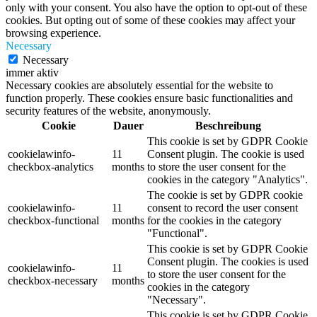
only with your consent. You also have the option to opt-out of these
cookies. But opting out of some of these cookies may affect your
browsing experience.
Necessary
Necessary
immer aktiv
Necessary cookies are absolutely essential for the website to
function properly. These cookies ensure basic functionalities and
security features of the website, anonymously.
Cookie
Dauer
Beschreibung
This cookie is set by GDPR Cookie
cookielawinfo-
11
Consent plugin. The cookie is used
checkbox-analytics
months
to store the user consent for the
cookies in the category "Analytics".
The cookie is set by GDPR cookie
cookielawinfo-
11
consent to record the user consent
checkbox-functional
months
for the cookies in the category
"Functional".
This cookie is set by GDPR Cookie
Consent plugin. The cookies is used
cookielawinfo-
11
to store the user consent for the
checkbox-necessary
months
cookies in the category
"Necessary".
This cookie is set by GDPR Cookie