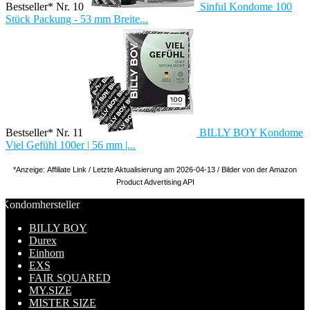
Bestseller* Nr. 10
Sinful Kondome 100
Stück Packung - 53 mm Breite...
Bestseller* Nr. 11
BILLY BOY Kondome
Viel Gefühl 100er | 56 mm |...
*Anzeige: Affiliate Link / Letzte Aktualisierung am 2026-04-13 / Bilder von der Amazon
Product Advertising API
Kondomhersteller
BILLY BOY
Durex
Einhorn
EXS
FAIR SQUARED
MY.SIZE
MISTER SIZE