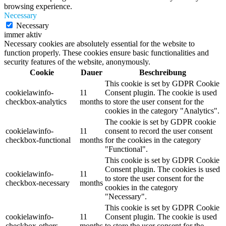
browsing experience.
Necessary
Necessary
immer aktiv
Necessary cookies are absolutely essential for the website to
function properly. These cookies ensure basic functionalities and
security features of the website, anonymously.
Cookie
Dauer
Beschreibung
This cookie is set by GDPR Cookie
cookielawinfo-
11
Consent plugin. The cookie is used
checkbox-analytics
months
to store the user consent for the
cookies in the category "Analytics".
The cookie is set by GDPR cookie
cookielawinfo-
11
consent to record the user consent
checkbox-functional
months
for the cookies in the category
"Functional".
This cookie is set by GDPR Cookie
Consent plugin. The cookies is used
cookielawinfo-
11
to store the user consent for the
checkbox-necessary
months
cookies in the category
"Necessary".
This cookie is set by GDPR Cookie
cookielawinfo-
11
Consent plugin. The cookie is used
checkbox-others
months
to store the user consent for the