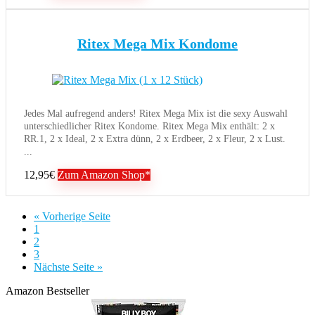
Ritex Mega Mix Kondome
Jedes Mal aufregend anders! Ritex Mega Mix ist die sexy Auswahl
unterschiedlicher Ritex Kondome. Ritex Mega Mix enthält: 2 x
RR.1, 2 x Ideal, 2 x Extra dünn, 2 x Erdbeer, 2 x Fleur, 2 x Lust.
...
12,95€
Zum Amazon Shop*
« Vorherige Seite
1
2
3
Nächste Seite »
Amazon Bestseller