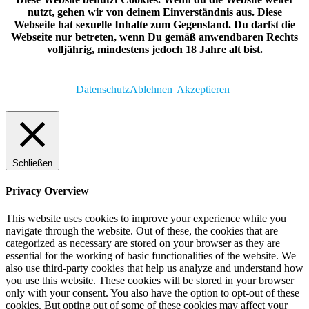
nutzt, gehen wir von deinem Einverständnis aus. Diese
Webseite hat sexuelle Inhalte zum Gegenstand. Du darfst die
Webseite nur betreten, wenn Du gemäß anwendbaren Rechts
volljährig, mindestens jedoch 18 Jahre alt bist.
Datenschutz
Ablehnen
Akzeptieren
Schließen
Privacy Overview
This website uses cookies to improve your experience while you
navigate through the website. Out of these, the cookies that are
categorized as necessary are stored on your browser as they are
essential for the working of basic functionalities of the website. We
also use third-party cookies that help us analyze and understand how
you use this website. These cookies will be stored in your browser
only with your consent. You also have the option to opt-out of these
cookies. But opting out of some of these cookies may affect your