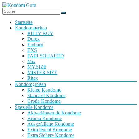
Startseite
Kondommarken
BILLY BOY
Durex
Einhorn
EXS
FAIR SQUARED
Mix
MY.SIZE
MISTER SIZE
Ritex
Kondomgrößen
Kleine Kondome
Standard Kondome
Große Kondome
Spezielle Kondome
Aktverlängernde Kondome
Aroma Kondome
Ausgefallene Kondome
Extra feucht Kondome
Extra Sichere Kondome