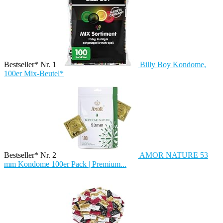
Bestseller* Nr. 1
Billy Boy Kondome,
100er Mix-Beutel*
Bestseller* Nr. 2
AMOR NATURE 53
mm Kondome 100er Pack | Premium...