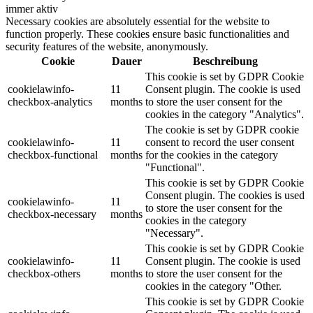
immer aktiv
Necessary cookies are absolutely essential for the website to
function properly. These cookies ensure basic functionalities and
security features of the website, anonymously.
Cookie
Dauer
Beschreibung
This cookie is set by GDPR Cookie
cookielawinfo-
11
Consent plugin. The cookie is used
checkbox-analytics
months
to store the user consent for the
cookies in the category "Analytics".
The cookie is set by GDPR cookie
cookielawinfo-
11
consent to record the user consent
checkbox-functional
months
for the cookies in the category
"Functional".
This cookie is set by GDPR Cookie
Consent plugin. The cookies is used
cookielawinfo-
11
to store the user consent for the
checkbox-necessary
months
cookies in the category
"Necessary".
This cookie is set by GDPR Cookie
cookielawinfo-
11
Consent plugin. The cookie is used
checkbox-others
months
to store the user consent for the
cookies in the category "Other.
This cookie is set by GDPR Cookie