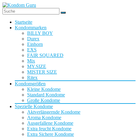
Startseite
Kondommarken
BILLY BOY
Durex
Einhorn
EXS
FAIR SQUARED
Mix
MY.SIZE
MISTER SIZE
Ritex
Kondomgrößen
Kleine Kondome
Standard Kondome
Große Kondome
Spezielle Kondome
Aktverlängernde Kondome
Aroma Kondome
Ausgefallene Kondome
Extra feucht Kondome
Extra Sichere Kondome