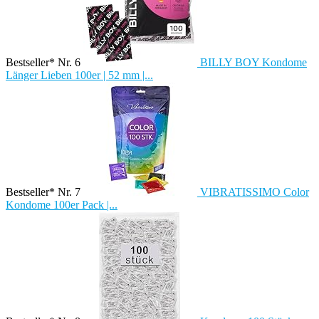
Bestseller* Nr. 6
BILLY BOY Kondome
Länger Lieben 100er | 52 mm |...
Bestseller* Nr. 7
VIBRATISSIMO Color
Kondome 100er Pack |...