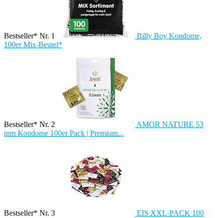
Bestseller* Nr. 1
Billy Boy Kondome,
100er Mix-Beutel*
Bestseller* Nr. 2
AMOR NATURE 53
mm Kondome 100er Pack | Premium...
Bestseller* Nr. 3
EIS XXL-PACK 100