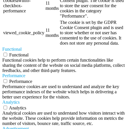
cookielawinfo-
Consent plugin. The cookie is used
11
checkbox-
to store the user consent for the
months
performance
cookies in the category
"Performance".
The cookie is set by the GDPR
Cookie Consent plugin and is used
11
viewed_cookie_policy
to store whether or not user has
months
consented to the use of cookies. It
does not store any personal data.
Functional
Functional
Functional cookies help to perform certain functionalities like
sharing the content of the website on social media platforms, collect
feedbacks, and other third-party features.
Performance
Performance
Performance cookies are used to understand and analyze the key
performance indexes of the website which helps in delivering a
better user experience for the visitors.
Analytics
Analytics
Analytical cookies are used to understand how visitors interact with
the website. These cookies help provide information on metrics the
number of visitors, bounce rate, traffic source, etc.
Advertisement