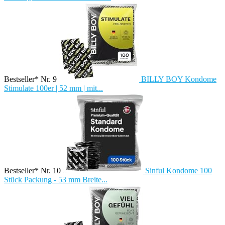
Bestseller* Nr. 9
BILLY BOY Kondome
Stimulate 100er | 52 mm | mit...
Bestseller* Nr. 10
Sinful Kondome 100
Stück Packung - 53 mm Breite...