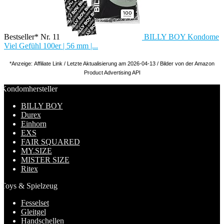
Bestseller* Nr. 11
BILLY BOY Kondome
Viel Gefühl 100er | 56 mm |...
*Anzeige: Affiliate Link / Letzte Aktualisierung am 2026-04-13 / Bilder von der Amazon
Product Advertising API
Kondomhersteller
BILLY BOY
Durex
Einhorn
EXS
FAIR SQUARED
MY.SIZE
MISTER SIZE
Ritex
Toys & Spielzeug
Fesselset
Gleitgel
Handschellen