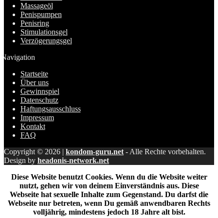
Massageöl
Penispumpen
Penisring
Stimulationsgel
Verzögerungsgel
Navigation
Startseite
Über uns
Gewinnspiel
Datenschutz
Haftungsausschluss
Impressum
Kontakt
FAQ
Copyright © 2026 |
kondom-guru.net
- Alle Rechte vorbehalten.
Design by
headonis-network.net
Diese Website benutzt Cookies. Wenn du die Website weiter
nutzt, gehen wir von deinem Einverständnis aus. Diese
Webseite hat sexuelle Inhalte zum Gegenstand. Du darfst die
Webseite nur betreten, wenn Du gemäß anwendbaren Rechts
volljährig, mindestens jedoch 18 Jahre alt bist.