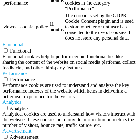
months
performance
cookies in the category
"Performance".
The cookie is set by the GDPR
Cookie Consent plugin and is used
11
viewed_cookie_policy
to store whether or not user has
months
consented to the use of cookies. It
does not store any personal data.
Functional
Functional
Functional cookies help to perform certain functionalities like
sharing the content of the website on social media platforms, collect
feedbacks, and other third-party features.
Performance
Performance
Performance cookies are used to understand and analyze the key
performance indexes of the website which helps in delivering a
better user experience for the visitors.
Analytics
Analytics
Analytical cookies are used to understand how visitors interact with
the website. These cookies help provide information on metrics the
number of visitors, bounce rate, traffic source, etc.
Advertisement
Advertisement