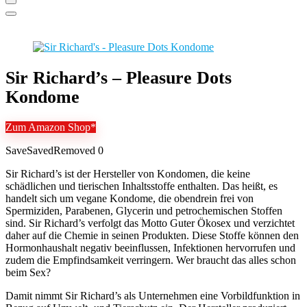
Sir Richard’s – Pleasure Dots
Kondome
Zum Amazon Shop*
Save
Saved
Removed
0
Sir Richard’s ist der Hersteller von Kondomen, die keine
schädlichen und tierischen Inhaltsstoffe enthalten. Das heißt, es
handelt sich um vegane Kondome, die obendrein frei von
Spermiziden, Parabenen, Glycerin und petrochemischen Stoffen
sind. Sir Richard’s verfolgt das Motto Guter Ökosex und verzichtet
daher auf die Chemie in seinen Produkten. Diese Stoffe können den
Hormonhaushalt negativ beeinflussen, Infektionen hervorrufen und
zudem die Empfindsamkeit verringern. Wer braucht das alles schon
beim Sex?
Damit nimmt Sir Richard’s als Unternehmen eine Vorbildfunktion in