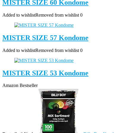
MISTER SIZE 60 Kondome
Added to wishlist
Removed from wishlist
0
MISTER SIZE 57 Kondome
Added to wishlist
Removed from wishlist
0
MISTER SIZE 53 Kondome
Amazon Bestseller