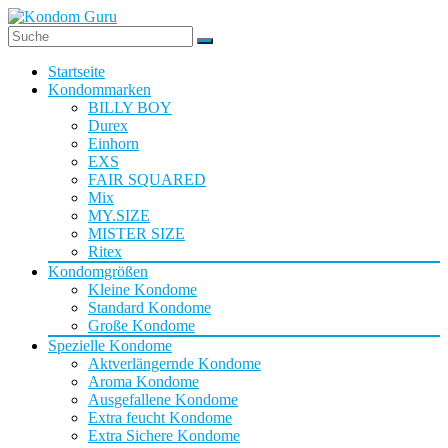
Startseite
Kondommarken
BILLY BOY
Durex
Einhorn
EXS
FAIR SQUARED
Mix
MY.SIZE
MISTER SIZE
Ritex
Kondomgrößen
Kleine Kondome
Standard Kondome
Große Kondome
Spezielle Kondome
Aktverlängernde Kondome
Aroma Kondome
Ausgefallene Kondome
Extra feucht Kondome
Extra Sichere Kondome