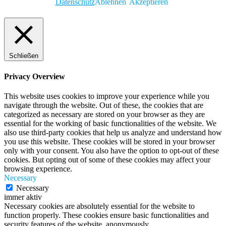
Datenschutz
Ablehnen
Akzeptieren
Schließen
Privacy Overview
This website uses cookies to improve your experience while you
navigate through the website. Out of these, the cookies that are
categorized as necessary are stored on your browser as they are
essential for the working of basic functionalities of the website. We
also use third-party cookies that help us analyze and understand how
you use this website. These cookies will be stored in your browser
only with your consent. You also have the option to opt-out of these
cookies. But opting out of some of these cookies may affect your
browsing experience.
Necessary
Necessary
immer aktiv
Necessary cookies are absolutely essential for the website to
function properly. These cookies ensure basic functionalities and
security features of the website, anonymously.