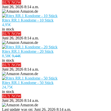
BUY NOW
Juni 26, 2026 8:14 a.m.
Amazon.de
Ritex RR.1 Kondome - 10 Stück
4,95
€
in stock
BUY NOW
Juni 26, 2026 8:14 a.m.
Amazon.de
Ritex RR.1 Kondome - 20 Stück
8,58
€
9,44
€
in stock
BUY NOW
Juni 26, 2026 8:14 a.m.
Amazon.de
Ritex RR.1 Kondome - 50 Stück
24,75
€
in stock
BUY NOW
Juni 26, 2026 8:14 a.m.
Amazon.de
Last update was on: Juni 26, 2026 8:14 a.m.