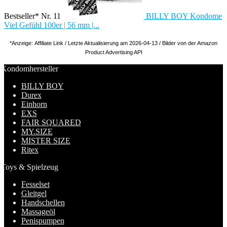
Bestseller* Nr. 11
BILLY BOY Kondome
Viel Gefühl 100er | 56 mm |...
*Anzeige: Affiliate Link / Letzte Aktualisierung am 2026-04-13 / Bilder von der Amazon
Product Advertising API
Kondomhersteller
BILLY BOY
Durex
Einhorn
EXS
FAIR SQUARED
MY.SIZE
MISTER SIZE
Ritex
Toys & Spielzeug
Fesselset
Gleitgel
Handschellen
Massageöl
Penispumpen