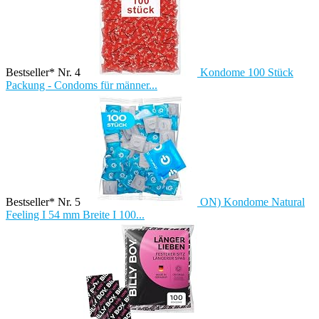
Bestseller* Nr. 4
Kondome 100 Stück
Packung - Condoms für männer...
Bestseller* Nr. 5
ON) Kondome Natural
Feeling I 54 mm Breite I 100...