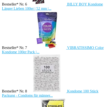
Bestseller* Nr. 6
BILLY BOY Kondome
Länger Lieben 100er | 52 mm |...
Bestseller* Nr. 7
VIBRATISSIMO Color
Kondome 100er Pack |...
Bestseller* Nr. 8
Kondome 100 Stück
Packung - Condoms für männer...