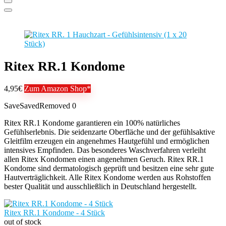
Ritex RR.1 Kondome
4,95€
Zum Amazon Shop*
Save
Saved
Removed
0
Ritex RR.1 Kondome garantieren ein 100% natürliches
Gefühlserlebnis. Die seidenzarte Oberfläche und der gefühlsaktive
Gleitfilm erzeugen ein angenehmes Hautgefühl und ermöglichen
intensives Empfinden. Das besonderes Waschverfahren verleiht
allen Ritex Kondomen einen angenehmen Geruch. Ritex RR.1
Kondome sind dermatologisch geprüft und besitzen eine sehr gute
Hautverträglichkeit. Alle Ritex Kondome werden aus Rohstoffen
bester Qualität und ausschließlich in Deutschland hergestellt.
Ritex RR.1 Kondome - 4 Stück
out of stock