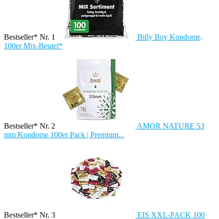
Bestseller* Nr. 1
Billy Boy Kondome,
100er Mix-Beutel*
Bestseller* Nr. 2
AMOR NATURE 53
mm Kondome 100er Pack | Premium...
Bestseller* Nr. 3
EIS XXL-PACK 100