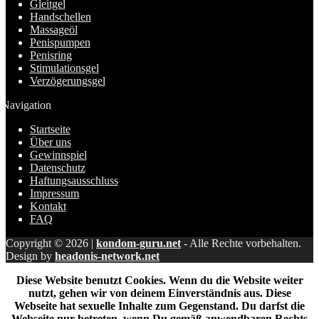
Gleitgel
Handschellen
Massageöl
Penispumpen
Penisring
Stimulationsgel
Verzögerungsgel
Navigation
Startseite
Über uns
Gewinnspiel
Datenschutz
Haftungsausschluss
Impressum
Kontakt
FAQ
Copyright © 2026 |
kondom-guru.net
- Alle Rechte vorbehalten.
Design by
headonis-network.net
Diese Website benutzt Cookies. Wenn du die Website weiter
nutzt, gehen wir von deinem Einverständnis aus. Diese
Webseite hat sexuelle Inhalte zum Gegenstand. Du darfst die
Webseite nur betreten, wenn Du gemäß anwendbaren Rechts