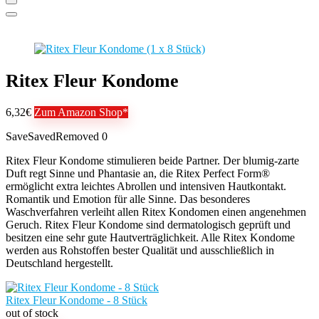
Ritex Fleur Kondome
6,32€
Zum Amazon Shop*
Save
Saved
Removed
0
Ritex Fleur Kondome stimulieren beide Partner. Der blumig-zarte
Duft regt Sinne und Phantasie an, die Ritex Perfect Form®
ermöglicht extra leichtes Abrollen und intensiven Hautkontakt.
Romantik und Emotion für alle Sinne. Das besonderes
Waschverfahren verleiht allen Ritex Kondomen einen angenehmen
Geruch. Ritex Fleur Kondome sind dermatologisch geprüft und
besitzen eine sehr gute Hautverträglichkeit. Alle Ritex Kondome
werden aus Rohstoffen bester Qualität und ausschließlich in
Deutschland hergestellt.
Ritex Fleur Kondome - 8 Stück
out of stock