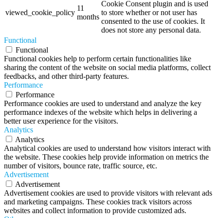
Cookie Consent plugin and is used
11
viewed_cookie_policy
to store whether or not user has
months
consented to the use of cookies. It
does not store any personal data.
Functional
Functional
Functional cookies help to perform certain functionalities like
sharing the content of the website on social media platforms, collect
feedbacks, and other third-party features.
Performance
Performance
Performance cookies are used to understand and analyze the key
performance indexes of the website which helps in delivering a
better user experience for the visitors.
Analytics
Analytics
Analytical cookies are used to understand how visitors interact with
the website. These cookies help provide information on metrics the
number of visitors, bounce rate, traffic source, etc.
Advertisement
Advertisement
Advertisement cookies are used to provide visitors with relevant ads
and marketing campaigns. These cookies track visitors across
websites and collect information to provide customized ads.