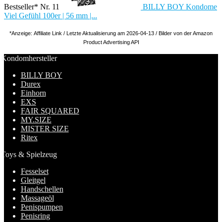
Bestseller* Nr. 11
BILLY BOY Kondome
Viel Gefühl 100er | 56 mm |...
*Anzeige: Affiliate Link / Letzte Aktualisierung am 2026-04-13 / Bilder von der Amazon
Product Advertising API
Kondomhersteller
BILLY BOY
Durex
Einhorn
EXS
FAIR SQUARED
MY.SIZE
MISTER SIZE
Ritex
Toys & Spielzeug
Fesselset
Gleitgel
Handschellen
Massageöl
Penispumpen
Penisring