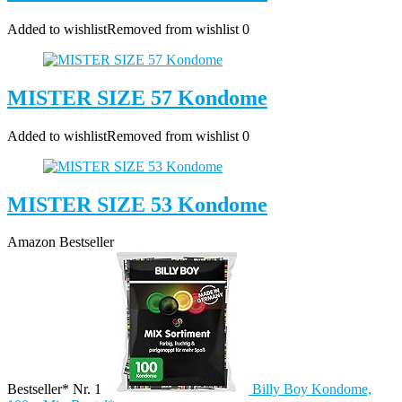
Added to wishlist
Removed from wishlist
0
MISTER SIZE 57 Kondome
Added to wishlist
Removed from wishlist
0
MISTER SIZE 53 Kondome
Amazon Bestseller
Bestseller* Nr. 1
Billy Boy Kondome,