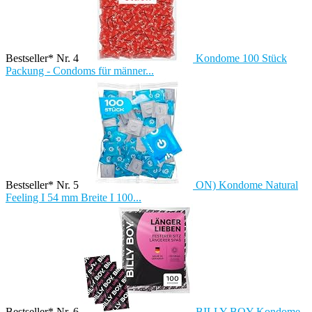
Bestseller* Nr. 4
Kondome 100 Stück
Packung - Condoms für männer...
Bestseller* Nr. 5
ON) Kondome Natural
Feeling I 54 mm Breite I 100...
Bestseller* Nr. 6
BILLY BOY Kondome