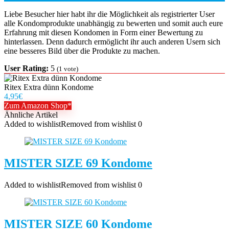
Liebe Besucher hier habt ihr die Möglichkeit als registrierter User
alle Kondomprodukte unabhängig zu bewerten und somit auch eure
Erfahrung mit diesen Kondomen in Form einer Bewertung zu
hinterlassen. Denn dadurch ermöglicht ihr auch anderen Usern sich
eine besseres Bild über die Produkte zu machen.
User Rating:
5
(
1
vote)
Ritex Extra dünn Kondome
4,95€
Zum Amazon Shop*
Ähnliche Artikel
Added to wishlist
Removed from wishlist
0
MISTER SIZE 69 Kondome
Added to wishlist
Removed from wishlist
0
MISTER SIZE 60 Kondome