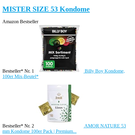
MISTER SIZE 53 Kondome
Amazon Bestseller
Bestseller* Nr. 1
Billy Boy Kondome,
100er Mix-Beutel*
Bestseller* Nr. 2
AMOR NATURE 53
mm Kondome 100er Pack | Premium...