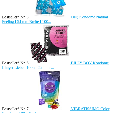
Bestseller* Nr. 5
ON) Kondome Natural
Feeling I 54 mm Breite I 100...
Bestseller* Nr. 6
BILLY BOY Kondome
Länger Lieben 100er | 52 mm |...
Bestseller* Nr. 7
VIBRATISSIMO Color