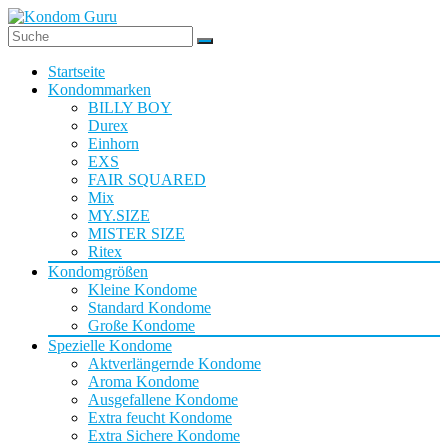
Startseite
Kondommarken
BILLY BOY
Durex
Einhorn
EXS
FAIR SQUARED
Mix
MY.SIZE
MISTER SIZE
Ritex
Kondomgrößen
Kleine Kondome
Standard Kondome
Große Kondome
Spezielle Kondome
Aktverlängernde Kondome
Aroma Kondome
Ausgefallene Kondome
Extra feucht Kondome
Extra Sichere Kondome