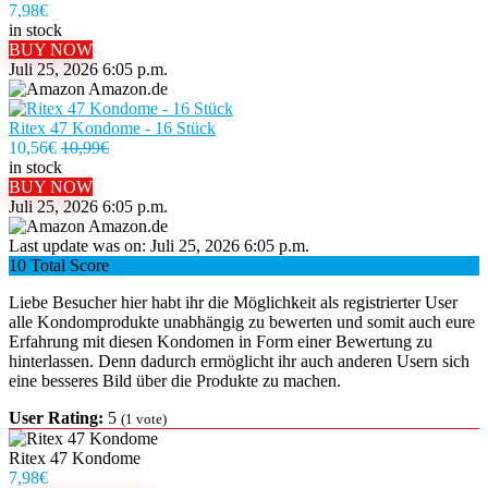
7,98
€
in stock
BUY NOW
Juli 25, 2026 6:05 p.m.
Amazon.de
Ritex 47 Kondome - 16 Stück
10,56
€
10,99
€
in stock
BUY NOW
Juli 25, 2026 6:05 p.m.
Amazon.de
Last update was on: Juli 25, 2026 6:05 p.m.
10
Total Score
Liebe Besucher hier habt ihr die Möglichkeit als registrierter User
alle Kondomprodukte unabhängig zu bewerten und somit auch eure
Erfahrung mit diesen Kondomen in Form einer Bewertung zu
hinterlassen. Denn dadurch ermöglicht ihr auch anderen Usern sich
eine besseres Bild über die Produkte zu machen.
User Rating:
5
(
1
vote)
Ritex 47 Kondome
7,98€