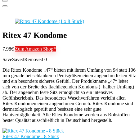
Ritex 47 Kondome
7,98€
Zum Amazon Shop*
Save
Saved
Removed
0
Die Ritex Kondome „47“ bieten mit ihrem Umfang von 94 statt 106
mm gerade bei schlankeren Penisgrößen einen angenehm festen Sitz
und ein besonders sicheres Gefühl. Der Produktname „47“ leitet
sich von der Breite des flachliegenden Kondoms (=halber Umfang)
ab. Der angenehm feste Sitz ermöglicht so ein intensives
Gefühlserlebnis. Das besonderes Waschverfahren verleiht allen
Ritex Kondomen einen angenehmen Geruch. Ritex Kondome sind
dermatologisch geprüft und besitzen eine sehr gute
Hautverträglichkeit. Alle Ritex Kondome werden aus Rohstoffen
bester Qualität ausschließlich in Deutschland hergestellt.
Ritex 47 Kondome - 8 Stück