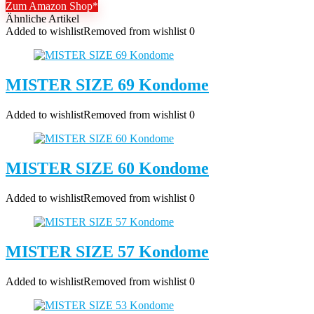
Zum Amazon Shop*
Ähnliche Artikel
Added to wishlist
Removed from wishlist
0
MISTER SIZE 69 Kondome
Added to wishlist
Removed from wishlist
0
MISTER SIZE 60 Kondome
Added to wishlist
Removed from wishlist
0
MISTER SIZE 57 Kondome
Added to wishlist
Removed from wishlist
0