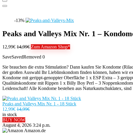
-13%
Peaks and Valleys Mix Nr. 1 – Kondom
12,99€
14,99€
Zum Amazon Shop*
Save
Saved
Removed
0
Sie brauchen die extra Stimulation? Dann kaufen Sie Kondome
(Rila
der großen Auswahl Ihr Lieblinskondom finden können, haben wir exk
Kondome mit gerippt-genoppter Oberfläche 1 x ESP Extra – 3 geri
Qualitätskondome mit Rippen 1 x Billy Boy Perl – 3 Noppenkondom
Leidenschaft! Alle Kondome bestehen aus Naturkautschuklatex, sind 
Peaks and Valleys Mix Nr. 1 - 18 Stück
12,99
€
14,99
€
in stock
BUY NOW
August 4, 2026 3:24 p.m.
Amazon.de