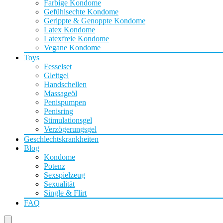
Farbige Kondome
Gefühlsechte Kondome
Gerippte & Genoppte Kondome
Latex Kondome
Latexfreie Kondome
Vegane Kondome
Toys
Fesselset
Gleitgel
Handschellen
Massageöl
Penispumpen
Penisring
Stimulationsgel
Verzögerungsgel
Geschlechtskrankheiten
Blog
Kondome
Potenz
Sexspielzeug
Sexualität
Single & Flirt
FAQ