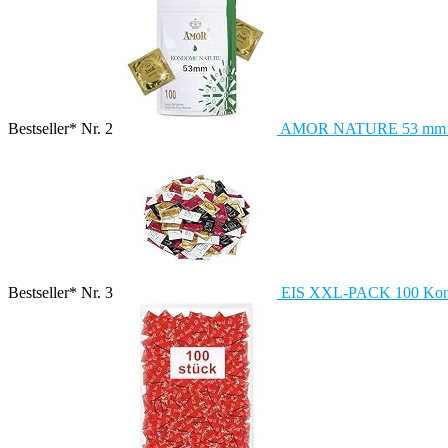
Bestseller* Nr. 2
AMOR NATURE 53 mm Kon
Bestseller* Nr. 3
EIS XXL-PACK 100 Kondo