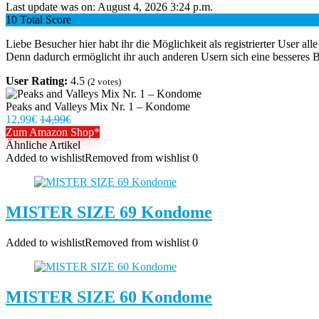
Last update was on: August 4, 2026 3:24 p.m.
10
Total Score
Liebe Besucher hier habt ihr die Möglichkeit als registrierter User
Denn dadurch ermöglicht ihr auch anderen Usern sich eine besseres B
User Rating:
4.5
(
2
votes)
Peaks and Valleys Mix Nr. 1 – Kondome
12,99€
14,99€
Zum Amazon Shop*
Ähnliche Artikel
Added to wishlist
Removed from wishlist
0
MISTER SIZE 69 Kondome
Added to wishlist
Removed from wishlist
0
MISTER SIZE 60 Kondome