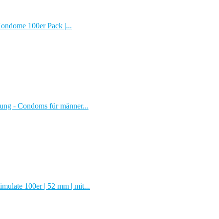
dome 100er Pack |...
ng - Condoms für männer...
late 100er | 52 mm | mit...