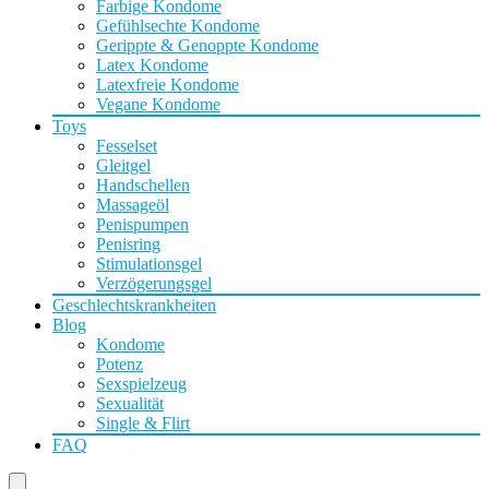
Farbige Kondome
Gefühlsechte Kondome
Gerippte & Genoppte Kondome
Latex Kondome
Latexfreie Kondome
Vegane Kondome
Toys
Fesselset
Gleitgel
Handschellen
Massageöl
Penispumpen
Penisring
Stimulationsgel
Verzögerungsgel
Geschlechtskrankheiten
Blog
Kondome
Potenz
Sexspielzeug
Sexualität
Single & Flirt
FAQ