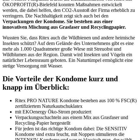
ÖKOPROFIT(R)-Bielefeld konnten Maßnahmen entwickelt
werden, die dabei helfen, den CO2-Ausstoß der Firma erheblich zu
verringern. Die Nachhaltigkeit zeigt sich auch bei den
Verpackungen der Kondome. Sie bestehen aus einer
innovativen Mischung aus Grasfaser und Recyclingpapier.
Wussten Sie, dass Ritex auch die Wildbienen und andere heimische
Insekten schützt? Auf dem Gelände des Unternehmens gibt es eine
mehr als 1.000 Quadratmeter große Wiese mit Streuobst und
Wildblumen aus der Region. Damit wird Insekten und Vögeln ein
natürlicher Lebensraum geboten. Ein Naturtümpel ermöglicht eine
stetige Versorgung mit Wasser.
Die Vorteile der Kondome kurz und
knapp im Überblick:
Ritex PRO NATURE Kondome bestehen aus 100 % FSC(R)
zertifiziertem Naturkautschuklatex
mit EKOenergy Öko-Strom produziert
Verpackungsschachteln aus einem Mix aus Grasfaser und
Recycling-Papier hergestellt
Für jeden ist das richtige Kondom dabei: Die SENSITIV
Kondome sind extra feucht, mit Noppen stimulieren die
INTENSIV Kondome und wer es klassisch mag, der wählt