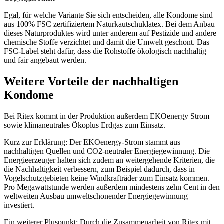
Egal, für welche Variante Sie sich entscheiden, alle Kondome sind
aus 100% FSC zertifiziertem Naturkautschuklatex. Bei dem Anbau
dieses Naturproduktes wird unter anderem auf Pestizide und andere
chemische Stoffe verzichtet und damit die Umwelt geschont. Das
FSC-Label steht dafür, dass die Rohstoffe ökologisch nachhaltig
und fair angebaut werden.
Weitere Vorteile der nachhaltigen
Kondome
Bei Ritex kommt in der Produktion außerdem EKOenergy Strom
sowie klimaneutrales Ökoplus Erdgas zum Einsatz.
Kurz zur Erklärung: Der EKOenergy-Strom stammt aus
nachhaltigen Quellen und CO2-neutraler Energiegewinnung. Die
Energieerzeuger halten sich zudem an weitergehende Kriterien, die
die Nachhaltigkeit verbessern, zum Beispiel dadurch, dass in
Vogelschutzgebieten keine Windkrafträder zum Einsatz kommen.
Pro Megawattstunde werden außerdem mindestens zehn Cent in den
weltweiten Ausbau umweltschonender Energiegewinnung
investiert.
Ein weiterer Pluspunkt: Durch die Zusammenarbeit von Ritex mit