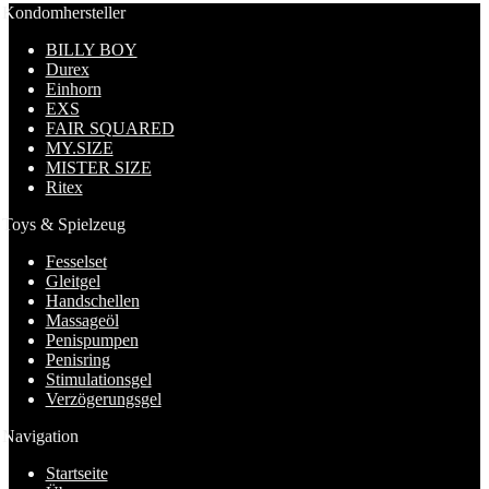
Kondomhersteller
BILLY BOY
Durex
Einhorn
EXS
FAIR SQUARED
MY.SIZE
MISTER SIZE
Ritex
Toys & Spielzeug
Fesselset
Gleitgel
Handschellen
Massageöl
Penispumpen
Penisring
Stimulationsgel
Verzögerungsgel
Navigation
Startseite