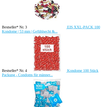
Bestseller* Nr. 3
EIS XXL-PACK 100
Kondome | 53 mm | Gefühlsecht &...
Bestseller* Nr. 4
Kondome 100 Stück
Packung - Condoms für männer...