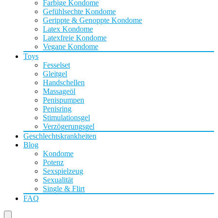
Farbige Kondome
Gefühlsechte Kondome
Gerippte & Genoppte Kondome
Latex Kondome
Latexfreie Kondome
Vegane Kondome
Toys
Fesselset
Gleitgel
Handschellen
Massageöl
Penispumpen
Penisring
Stimulationsgel
Verzögerungsgel
Geschlechtskrankheiten
Blog
Kondome
Potenz
Sexspielzeug
Sexualität
Single & Flirt
FAQ