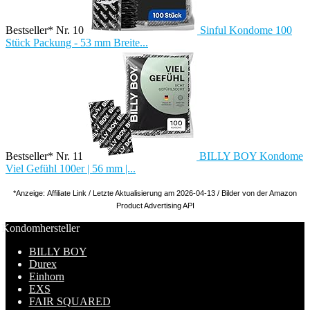
Bestseller* Nr. 10
Sinful Kondome 100
Stück Packung - 53 mm Breite...
Bestseller* Nr. 11
BILLY BOY Kondome
Viel Gefühl 100er | 56 mm |...
*Anzeige: Affiliate Link / Letzte Aktualisierung am 2026-04-13 / Bilder von der Amazon
Product Advertising API
Kondomhersteller
BILLY BOY
Durex
Einhorn
EXS
FAIR SQUARED