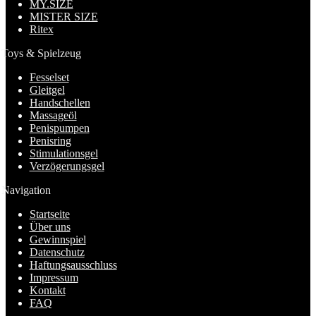
MY.SIZE
MISTER SIZE
Ritex
Toys & Spielzeug
Fesselset
Gleitgel
Handschellen
Massageöl
Penispumpen
Penisring
Stimulationsgel
Verzögerungsgel
Navigation
Startseite
Über uns
Gewinnspiel
Datenschutz
Haftungsausschluss
Impressum
Kontakt
FAQ