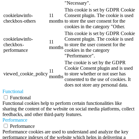
"Necessary".
This cookie is set by GDPR Cookie
cookielawinfo-
11
Consent plugin. The cookie is used
checkbox-others
months
to store the user consent for the
cookies in the category "Other.
This cookie is set by GDPR Cookie
cookielawinfo-
Consent plugin. The cookie is used
11
checkbox-
to store the user consent for the
months
performance
cookies in the category
"Performance".
The cookie is set by the GDPR
Cookie Consent plugin and is used
11
viewed_cookie_policy
to store whether or not user has
months
consented to the use of cookies. It
does not store any personal data.
Functional
Functional
Functional cookies help to perform certain functionalities like
sharing the content of the website on social media platforms, collect
feedbacks, and other third-party features.
Performance
Performance
Performance cookies are used to understand and analyze the key
performance indexes of the website which helps in delivering a