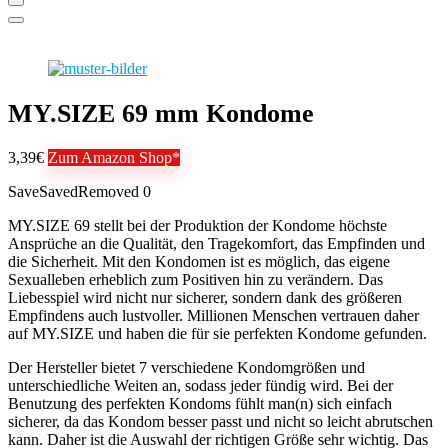
MY.SIZE 69 mm Kondome
3,39€
Zum Amazon Shop*
Save
Saved
Removed
0
MY.SIZE 69 stellt bei der Produktion der Kondome höchste
Ansprüche an die Qualität, den Tragekomfort, das Empfinden und
die Sicherheit. Mit den Kondomen ist es möglich, das eigene
Sexualleben erheblich zum Positiven hin zu verändern. Das
Liebesspiel wird nicht nur sicherer, sondern dank des größeren
Empfindens auch lustvoller. Millionen Menschen vertrauen daher
auf MY.SIZE und haben die für sie perfekten Kondome gefunden.
Der Hersteller bietet 7 verschiedene Kondomgrößen und
unterschiedliche Weiten an, sodass jeder fündig wird. Bei der
Benutzung des perfekten Kondoms fühlt man(n) sich einfach
sicherer, da das Kondom besser passt und nicht so leicht abrutschen
kann. Daher ist die Auswahl der richtigen Größe sehr wichtig. Das