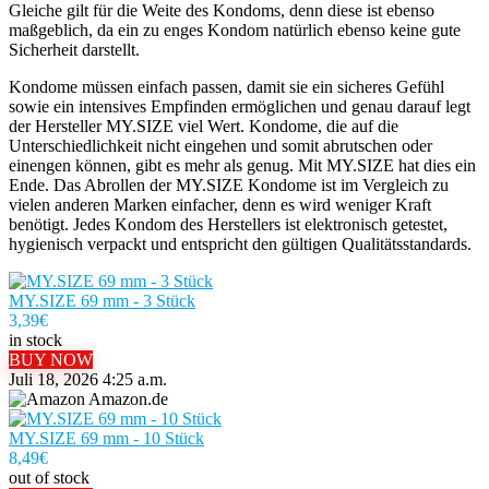
Gleiche gilt für die Weite des Kondoms, denn diese ist ebenso
maßgeblich, da ein zu enges Kondom natürlich ebenso keine gute
Sicherheit darstellt.
Kondome müssen einfach passen, damit sie ein sicheres Gefühl
sowie ein intensives Empfinden ermöglichen und genau darauf legt
der Hersteller MY.SIZE viel Wert. Kondome, die auf die
Unterschiedlichkeit nicht eingehen und somit abrutschen oder
einengen können, gibt es mehr als genug. Mit MY.SIZE hat dies ein
Ende. Das Abrollen der MY.SIZE Kondome ist im Vergleich zu
vielen anderen Marken einfacher, denn es wird weniger Kraft
benötigt. Jedes Kondom des Herstellers ist elektronisch getestet,
hygienisch verpackt und entspricht den gültigen Qualitätsstandards.
MY.SIZE 69 mm - 3 Stück
3,39
€
in stock
BUY NOW
Juli 18, 2026 4:25 a.m.
Amazon.de
MY.SIZE 69 mm - 10 Stück
8,49
€
out of stock