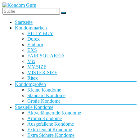
Startseite
Kondommarken
BILLY BOY
Durex
Einhorn
EXS
FAIR SQUARED
Mix
MY.SIZE
MISTER SIZE
Ritex
Kondomgrößen
Kleine Kondome
Standard Kondome
Große Kondome
Spezielle Kondome
Aktverlängernde Kondome
Aroma Kondome
Ausgefallene Kondome
Extra feucht Kondome
Extra Sichere Kondome