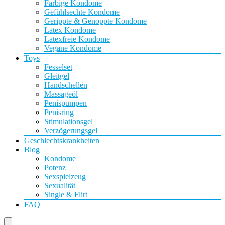
Farbige Kondome
Gefühlsechte Kondome
Gerippte & Genoppte Kondome
Latex Kondome
Latexfreie Kondome
Vegane Kondome
Toys
Fesselset
Gleitgel
Handschellen
Massageöl
Penispumpen
Penisring
Stimulationsgel
Verzögerungsgel
Geschlechtskrankheiten
Blog
Kondome
Potenz
Sexspielzeug
Sexualität
Single & Flirt
FAQ