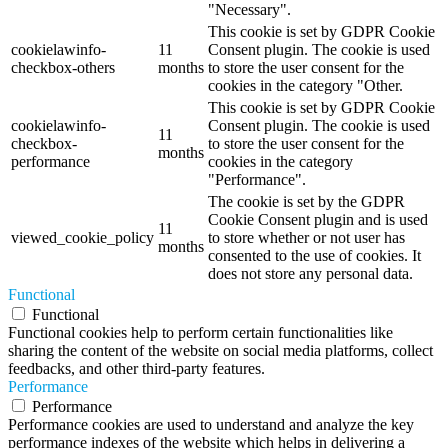
"Necessary".
This cookie is set by GDPR Cookie
cookielawinfo-
11
Consent plugin. The cookie is used
checkbox-others
months
to store the user consent for the
cookies in the category "Other.
This cookie is set by GDPR Cookie
cookielawinfo-
Consent plugin. The cookie is used
11
checkbox-
to store the user consent for the
months
performance
cookies in the category
"Performance".
The cookie is set by the GDPR
Cookie Consent plugin and is used
11
viewed_cookie_policy
to store whether or not user has
months
consented to the use of cookies. It
does not store any personal data.
Functional
Functional
Functional cookies help to perform certain functionalities like
sharing the content of the website on social media platforms, collect
feedbacks, and other third-party features.
Performance
Performance
Performance cookies are used to understand and analyze the key
performance indexes of the website which helps in delivering a