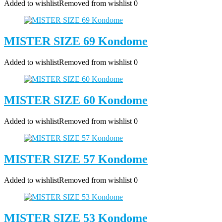
Added to wishlist
Removed from wishlist
0
MISTER SIZE 69 Kondome
Added to wishlist
Removed from wishlist
0
MISTER SIZE 60 Kondome
Added to wishlist
Removed from wishlist
0
MISTER SIZE 57 Kondome
Added to wishlist
Removed from wishlist
0
MISTER SIZE 53 Kondome