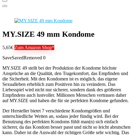
MY.SIZE 49 mm Kondome
5,65€
Zum Amazon Shop*
Save
Saved
Removed
0
MY.SIZE 49 stellt bei der Produktion der Kondome höchste
Ansprüche an die Qualität, den Tragekomfort, das Empfinden und
die Sicherheit. Mit den Kondomen ist es möglich, das eigene
Sexualleben erheblich zum Positiven hin zu verändern. Das
Liebesspiel wird nicht nur sicherer, sondern dank des größeren
Empfindens auch lustvoller. Millionen Menschen vertrauen daher
auf MY.SIZE und haben die für sie perfekten Kondome gefunden.
Der Hersteller bietet 7 verschiedene Kondomgrößen und
unterschiedliche Weiten an, sodass jeder fündig wird. Bei der
Benutzung des perfekten Kondoms fühlt man(n) sich einfach
sicherer, da das Kondom besser passt und nicht so leicht abrutschen
kann. Daher ist die Auswahl der richtigen Größe sehr wichtig. Das