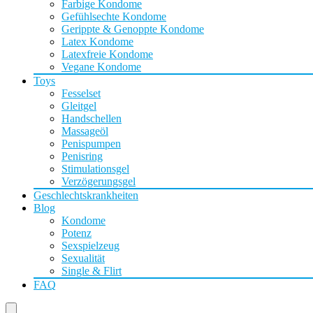
Farbige Kondome
Gefühlsechte Kondome
Gerippte & Genoppte Kondome
Latex Kondome
Latexfreie Kondome
Vegane Kondome
Toys
Fesselset
Gleitgel
Handschellen
Massageöl
Penispumpen
Penisring
Stimulationsgel
Verzögerungsgel
Geschlechtskrankheiten
Blog
Kondome
Potenz
Sexspielzeug
Sexualität
Single & Flirt
FAQ