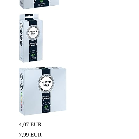
4,07 EUR
7,99 EUR