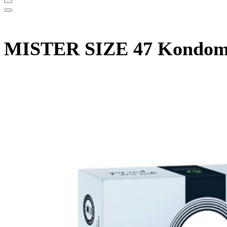
MISTER SIZE 47 Kondo