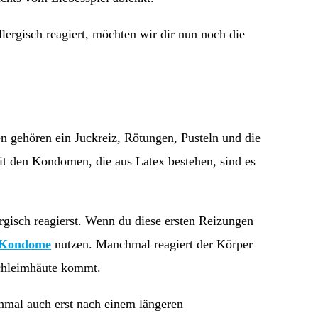
llergisch reagiert, möchten wir dir nun noch die
en gehören ein Juckreiz, Rötungen, Pusteln und die
it den Kondomen, die aus Latex bestehen, sind es
rgisch reagierst. Wenn du diese ersten Reizungen
e Kondome
nutzen. Manchmal reagiert der Körper
Schleimhäute kommt.
hmal auch erst nach einem längeren