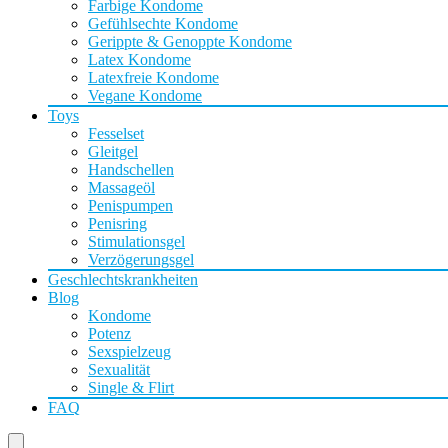
Farbige Kondome
Gefühlsechte Kondome
Gerippte & Genoppte Kondome
Latex Kondome
Latexfreie Kondome
Vegane Kondome
Toys
Fesselset
Gleitgel
Handschellen
Massageöl
Penispumpen
Penisring
Stimulationsgel
Verzögerungsgel
Geschlechtskrankheiten
Blog
Kondome
Potenz
Sexspielzeug
Sexualität
Single & Flirt
FAQ