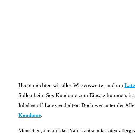
Heute möchten wir alles Wissenswerte rund um
Lat
Sollen beim Sex Kondome zum Einsatz kommen, ist d
Inhaltsstoff Latex enthalten. Doch wer unter der Aller
Kondome
.
Menschen, die auf das Naturkautschuk-Latex allergisc