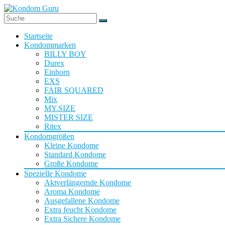
Startseite
Kondommarken
BILLY BOY
Durex
Einhorn
EXS
FAIR SQUARED
Mix
MY.SIZE
MISTER SIZE
Ritex
Kondomgrößen
Kleine Kondome
Standard Kondome
Große Kondome
Spezielle Kondome
Aktverlängernde Kondome
Aroma Kondome
Ausgefallene Kondome
Extra feucht Kondome
Extra Sichere Kondome