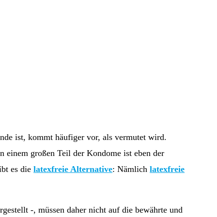
unde ist, kommt häufiger vor, als vermutet wird.
n einem großen Teil der Kondome ist eben der
ibt es die
latexfreie Alternative
: Nämlich
latexfreie
rgestellt -, müssen daher nicht auf die bewährte und