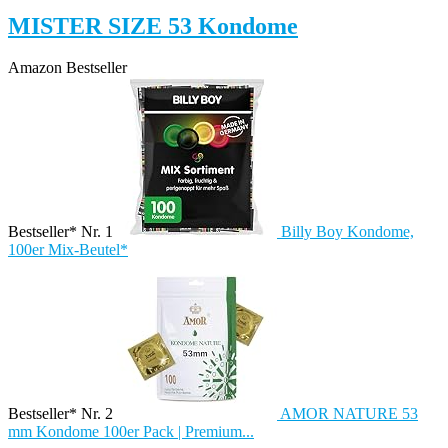
MISTER SIZE 53 Kondome
Amazon Bestseller
Bestseller* Nr. 1
Billy Boy Kondome,
100er Mix-Beutel*
Bestseller* Nr. 2
AMOR NATURE 53
mm Kondome 100er Pack | Premium...