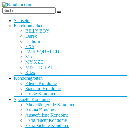
Startseite
Kondommarken
BILLY BOY
Durex
Einhorn
EXS
FAIR SQUARED
Mix
MY.SIZE
MISTER SIZE
Ritex
Kondomgrößen
Kleine Kondome
Standard Kondome
Große Kondome
Spezielle Kondome
Aktverlängernde Kondome
Aroma Kondome
Ausgefallene Kondome
Extra feucht Kondome
Extra Sichere Kondome