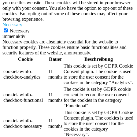
you use this website. These cookies will be stored in your browser
only with your consent. You also have the option to opt-out of these
cookies. But opting out of some of these cookies may affect your
browsing experience.
Necessary
Necessary
immer aktiv
Necessary cookies are absolutely essential for the website to
function properly. These cookies ensure basic functionalities and
security features of the website, anonymously.
Cookie
Dauer
Beschreibung
This cookie is set by GDPR Cookie
cookielawinfo-
11
Consent plugin. The cookie is used
checkbox-analytics
months
to store the user consent for the
cookies in the category "Analytics".
The cookie is set by GDPR cookie
cookielawinfo-
11
consent to record the user consent
checkbox-functional
months
for the cookies in the category
"Functional".
This cookie is set by GDPR Cookie
Consent plugin. The cookies is used
cookielawinfo-
11
to store the user consent for the
checkbox-necessary
months
cookies in the category
"Necessary".