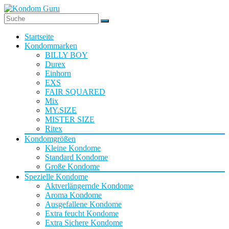
Startseite
Kondommarken
BILLY BOY
Durex
Einhorn
EXS
FAIR SQUARED
Mix
MY.SIZE
MISTER SIZE
Ritex
Kondomgrößen
Kleine Kondome
Standard Kondome
Große Kondome
Spezielle Kondome
Aktverlängernde Kondome
Aroma Kondome
Ausgefallene Kondome
Extra feucht Kondome
Extra Sichere Kondome