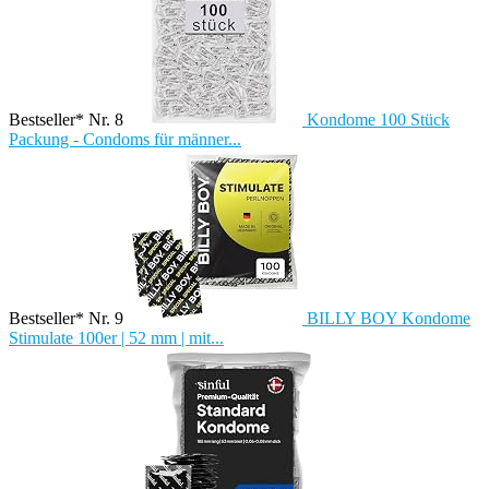
Bestseller* Nr. 8
Kondome 100 Stück
Packung - Condoms für männer...
Bestseller* Nr. 9
BILLY BOY Kondome
Stimulate 100er | 52 mm | mit...