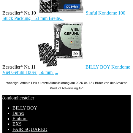
Bestseller* Nr. 10
Sinful Kondome 100
Stück Packung - 53 mm Breite...
Bestseller* Nr. 11
BILLY BOY Kondome
Viel Gefühl 100er | 56 mm |...
*Anzeige: Affiliate Link / Letzte Aktualisierung am 2026-04-13 / Bilder von der Amazon
Product Advertising API
Kondomhersteller
BILLY BOY
Durex
Einhorn
EXS
FAIR SQUARED