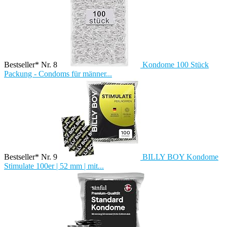
Bestseller* Nr. 8
Kondome 100 Stück
Packung - Condoms für männer...
Bestseller* Nr. 9
BILLY BOY Kondome
Stimulate 100er | 52 mm | mit...