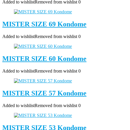
Added to wishlist
Removed from wishlist
0
MISTER SIZE 69 Kondome
Added to wishlist
Removed from wishlist
0
MISTER SIZE 60 Kondome
Added to wishlist
Removed from wishlist
0
MISTER SIZE 57 Kondome
Added to wishlist
Removed from wishlist
0
MISTER SIZE 53 Kondome