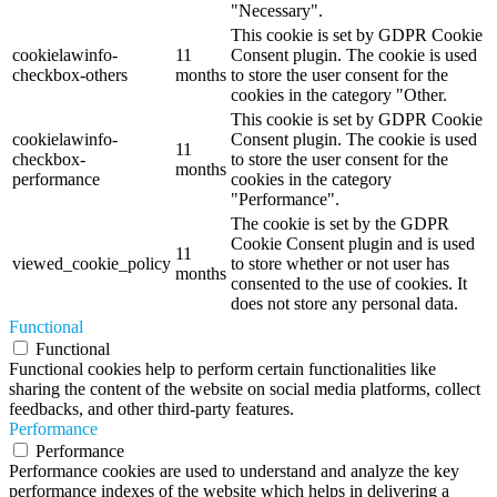
"Necessary".
This cookie is set by GDPR Cookie
cookielawinfo-
11
Consent plugin. The cookie is used
checkbox-others
months
to store the user consent for the
cookies in the category "Other.
This cookie is set by GDPR Cookie
cookielawinfo-
Consent plugin. The cookie is used
11
checkbox-
to store the user consent for the
months
performance
cookies in the category
"Performance".
The cookie is set by the GDPR
Cookie Consent plugin and is used
11
viewed_cookie_policy
to store whether or not user has
months
consented to the use of cookies. It
does not store any personal data.
Functional
Functional
Functional cookies help to perform certain functionalities like
sharing the content of the website on social media platforms, collect
feedbacks, and other third-party features.
Performance
Performance
Performance cookies are used to understand and analyze the key
performance indexes of the website which helps in delivering a