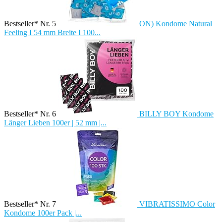
Bestseller* Nr. 5
ON) Kondome Natural
Feeling I 54 mm Breite I 100...
Bestseller* Nr. 6
BILLY BOY Kondome
Länger Lieben 100er | 52 mm |...
Bestseller* Nr. 7
VIBRATISSIMO Color
Kondome 100er Pack |...