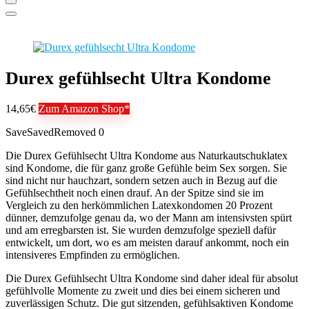
Durex gefühlsecht Ultra Kondome
14,65€
Zum Amazon Shop*
Save
Saved
Removed
0
Die Durex Gefühlsecht Ultra Kondome aus Naturkautschuklatex
sind Kondome, die für ganz große Gefühle beim Sex sorgen. Sie
sind nicht nur hauchzart, sondern setzen auch in Bezug auf die
Gefühlsechtheit noch einen drauf. An der Spitze sind sie im
Vergleich zu den herkömmlichen Latexkondomen 20 Prozent
dünner, demzufolge genau da, wo der Mann am intensivsten spürt
und am erregbarsten ist. Sie wurden demzufolge speziell dafür
entwickelt, um dort, wo es am meisten darauf ankommt, noch ein
intensiveres Empfinden zu ermöglichen.
Die Durex Gefühlsecht Ultra Kondome sind daher ideal für absolut
gefühlvolle Momente zu zweit und dies bei einem sicheren und
zuverlässigen Schutz. Die gut sitzenden, gefühlsaktiven Kondome