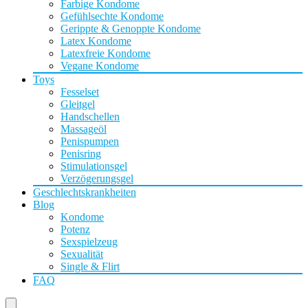
Farbige Kondome
Gefühlsechte Kondome
Gerippte & Genoppte Kondome
Latex Kondome
Latexfreie Kondome
Vegane Kondome
Toys
Fesselset
Gleitgel
Handschellen
Massageöl
Penispumpen
Penisring
Stimulationsgel
Verzögerungsgel
Geschlechtskrankheiten
Blog
Kondome
Potenz
Sexspielzeug
Sexualität
Single & Flirt
FAQ