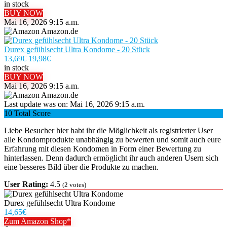
in stock
BUY NOW
Mai 16, 2026 9:15 a.m.
Amazon.de
Durex gefühlsecht Ultra Kondome - 20 Stück
13,69
€
19,98
€
in stock
BUY NOW
Mai 16, 2026 9:15 a.m.
Amazon.de
Last update was on: Mai 16, 2026 9:15 a.m.
10
Total Score
Liebe Besucher hier habt ihr die Möglichkeit als registrierter User
alle Kondomprodukte unabhängig zu bewerten und somit auch eure
Erfahrung mit diesen Kondomen in Form einer Bewertung zu
hinterlassen. Denn dadurch ermöglicht ihr auch anderen Usern sich
eine besseres Bild über die Produkte zu machen.
User Rating:
4.5
(
2
votes)
Durex gefühlsecht Ultra Kondome
14,65€
Zum Amazon Shop*