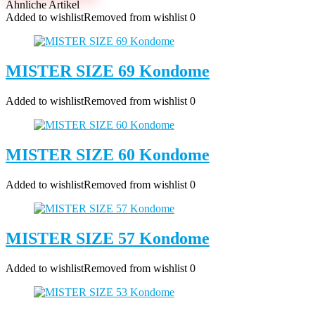
Ähnliche Artikel
Added to wishlist
Removed from wishlist
0
MISTER SIZE 69 Kondome
Added to wishlist
Removed from wishlist
0
MISTER SIZE 60 Kondome
Added to wishlist
Removed from wishlist
0
MISTER SIZE 57 Kondome
Added to wishlist
Removed from wishlist
0