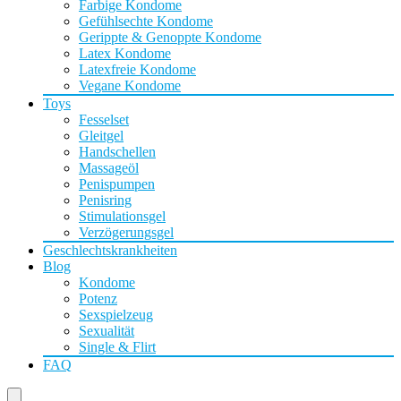
Farbige Kondome
Gefühlsechte Kondome
Gerippte & Genoppte Kondome
Latex Kondome
Latexfreie Kondome
Vegane Kondome
Toys
Fesselset
Gleitgel
Handschellen
Massageöl
Penispumpen
Penisring
Stimulationsgel
Verzögerungsgel
Geschlechtskrankheiten
Blog
Kondome
Potenz
Sexspielzeug
Sexualität
Single & Flirt
FAQ