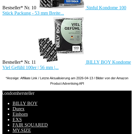
Bestseller* Nr. 10
Sinful Kondome 100
Stück Packung - 53 mm Breite...
Bestseller* Nr. 11
BILLY BOY Kondome
Viel Gefühl 100er | 56 mm |...
*Anzeige: Affiliate Link / Letzte Aktualisierung am 2026-04-13 / Bilder von der Amazon
Product Advertising API
Kondomhersteller
BILLY BOY
Durex
Einhorn
EXS
FAIR SQUARED
MY.SIZE