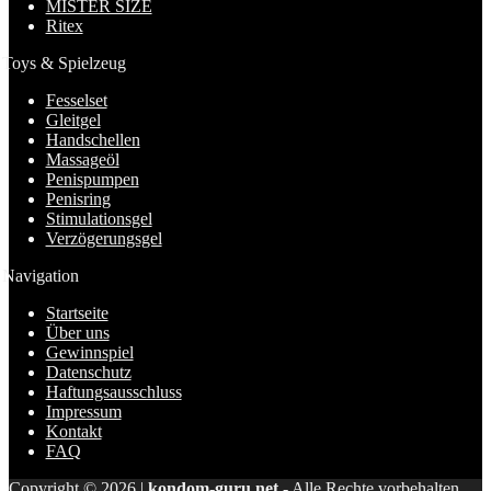
MISTER SIZE
Ritex
Toys & Spielzeug
Fesselset
Gleitgel
Handschellen
Massageöl
Penispumpen
Penisring
Stimulationsgel
Verzögerungsgel
Navigation
Startseite
Über uns
Gewinnspiel
Datenschutz
Haftungsausschluss
Impressum
Kontakt
FAQ
Copyright © 2026 |
kondom-guru.net
- Alle Rechte vorbehalten.