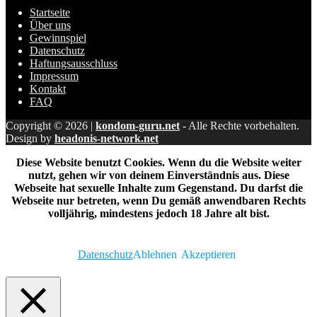
Startseite
Über uns
Gewinnspiel
Datenschutz
Haftungsausschluss
Impressum
Kontakt
FAQ
Copyright © 2026 |
kondom-guru.net
- Alle Rechte vorbehalten.
Design by
headonis-network.net
Diese Website benutzt Cookies. Wenn du die Website weiter
nutzt, gehen wir von deinem Einverständnis aus. Diese
Webseite hat sexuelle Inhalte zum Gegenstand. Du darfst die
Webseite nur betreten, wenn Du gemäß anwendbaren Rechts
volljährig, mindestens jedoch 18 Jahre alt bist.
Datenschutz
Ablehnen
Akzeptieren