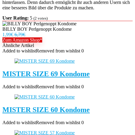
hinterlassen. Denn dadurch ermöglicht ihr auch anderen Usern sich
eine besseres Bild über die Produkte zu machen.
User Rating:
5
(
2
votes)
BILLY BOY Perlgenoppt Kondome
1,99€
6,79€
Zum Amazon Shop*
Ähnliche Artikel
Added to wishlist
Removed from wishlist
0
MISTER SIZE 69 Kondome
Added to wishlist
Removed from wishlist
0
MISTER SIZE 60 Kondome
Added to wishlist
Removed from wishlist
0