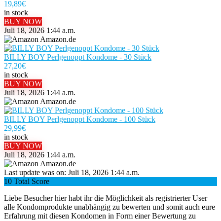
19,89
€
in stock
BUY NOW
Juli 18, 2026 1:44 a.m.
Amazon.de
BILLY BOY Perlgenoppt Kondome - 30 Stück
27,20
€
in stock
BUY NOW
Juli 18, 2026 1:44 a.m.
Amazon.de
BILLY BOY Perlgenoppt Kondome - 100 Stück
29,99
€
in stock
BUY NOW
Juli 18, 2026 1:44 a.m.
Amazon.de
Last update was on: Juli 18, 2026 1:44 a.m.
10
Total Score
Liebe Besucher hier habt ihr die Möglichkeit als registrierter User
alle Kondomprodukte unabhängig zu bewerten und somit auch eure
Erfahrung mit diesen Kondomen in Form einer Bewertung zu