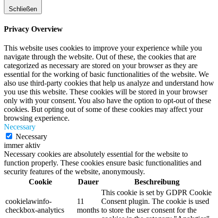
Schließen
Privacy Overview
This website uses cookies to improve your experience while you
navigate through the website. Out of these, the cookies that are
categorized as necessary are stored on your browser as they are
essential for the working of basic functionalities of the website. We
also use third-party cookies that help us analyze and understand how
you use this website. These cookies will be stored in your browser
only with your consent. You also have the option to opt-out of these
cookies. But opting out of some of these cookies may affect your
browsing experience.
Necessary
Necessary
immer aktiv
Necessary cookies are absolutely essential for the website to
function properly. These cookies ensure basic functionalities and
security features of the website, anonymously.
Cookie
Dauer
Beschreibung
This cookie is set by GDPR Cookie
cookielawinfo-
11
Consent plugin. The cookie is used
checkbox-analytics
months
to store the user consent for the