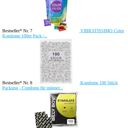
Bestseller* Nr. 7
VIBRATISSIMO Color
Kondome 100er Pack |...
Bestseller* Nr. 8
Kondome 100 Stück
Packung - Condoms für männer...