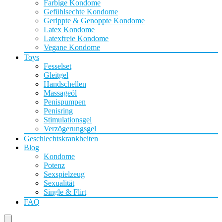
Farbige Kondome
Gefühlsechte Kondome
Gerippte & Genoppte Kondome
Latex Kondome
Latexfreie Kondome
Vegane Kondome
Toys
Fesselset
Gleitgel
Handschellen
Massageöl
Penispumpen
Penisring
Stimulationsgel
Verzögerungsgel
Geschlechtskrankheiten
Blog
Kondome
Potenz
Sexspielzeug
Sexualität
Single & Flirt
FAQ