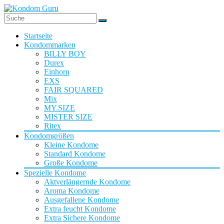
Startseite
Kondommarken
BILLY BOY
Durex
Einhorn
EXS
FAIR SQUARED
Mix
MY.SIZE
MISTER SIZE
Ritex
Kondomgrößen
Kleine Kondome
Standard Kondome
Große Kondome
Spezielle Kondome
Aktverlängernde Kondome
Aroma Kondome
Ausgefallene Kondome
Extra feucht Kondome
Extra Sichere Kondome