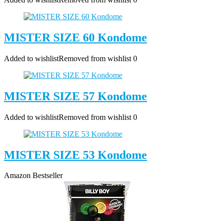
MISTER SIZE 60 Kondome
Added to wishlist
Removed from wishlist
0
MISTER SIZE 57 Kondome
Added to wishlist
Removed from wishlist
0
MISTER SIZE 53 Kondome
Amazon Bestseller