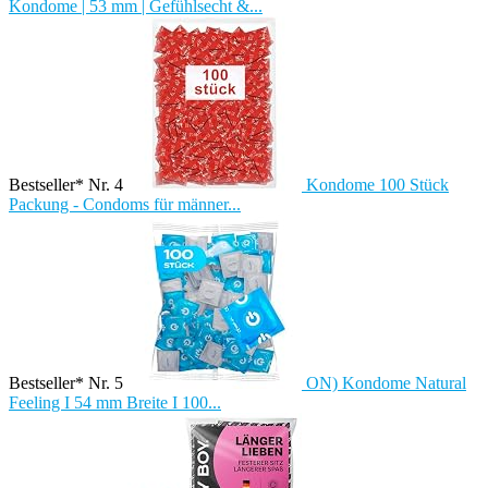
Kondome | 53 mm | Gefühlsecht &...
Bestseller* Nr. 4
Kondome 100 Stück
Packung - Condoms für männer...
Bestseller* Nr. 5
ON) Kondome Natural
Feeling I 54 mm Breite I 100...