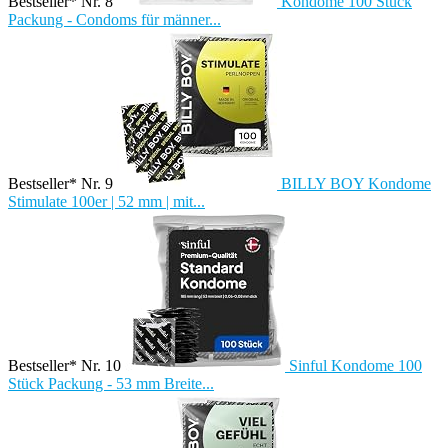
Bestseller* Nr. 8
Kondome 100 Stück
Packung - Condoms für männer...
Bestseller* Nr. 9
BILLY BOY Kondome
Stimulate 100er | 52 mm | mit...
Bestseller* Nr. 10
Sinful Kondome 100
Stück Packung - 53 mm Breite...