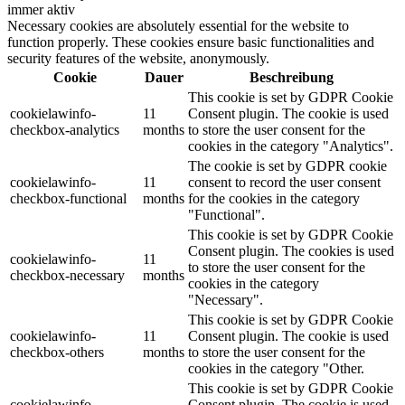
immer aktiv
Necessary cookies are absolutely essential for the website to
function properly. These cookies ensure basic functionalities and
security features of the website, anonymously.
Cookie
Dauer
Beschreibung
This cookie is set by GDPR Cookie
cookielawinfo-
11
Consent plugin. The cookie is used
checkbox-analytics
months
to store the user consent for the
cookies in the category "Analytics".
The cookie is set by GDPR cookie
cookielawinfo-
11
consent to record the user consent
checkbox-functional
months
for the cookies in the category
"Functional".
This cookie is set by GDPR Cookie
Consent plugin. The cookies is used
cookielawinfo-
11
to store the user consent for the
checkbox-necessary
months
cookies in the category
"Necessary".
This cookie is set by GDPR Cookie
cookielawinfo-
11
Consent plugin. The cookie is used
checkbox-others
months
to store the user consent for the
cookies in the category "Other.
This cookie is set by GDPR Cookie
cookielawinfo-
Consent plugin. The cookie is used