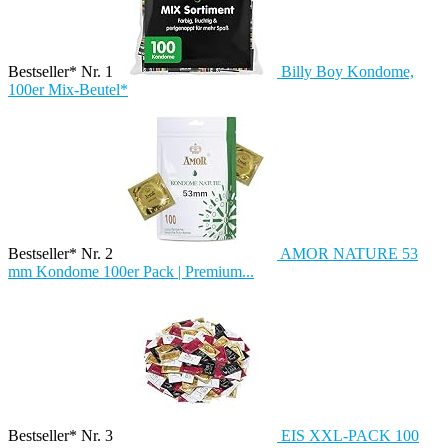
Bestseller* Nr. 1
Billy Boy Kondome,
100er Mix-Beutel*
Bestseller* Nr. 2
AMOR NATURE 53
mm Kondome 100er Pack | Premium...
Bestseller* Nr. 3
EIS XXL-PACK 100