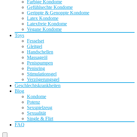
Farbige Kondome
Gefühlsechte Kondome
Gerippte & Genoppte Kondome
Latex Kondome
Latexfreie Kondome
Vegane Kondome
Toys
Fesselset
Gleitgel
Handschellen
Massageöl
Penispumpen
Penisring
Stimulationsgel
Verzögerungsgel
Geschlechtskrankheiten
Blog
Kondome
Potenz
Sexspielzeug
Sexualität
Single & Flirt
FAQ