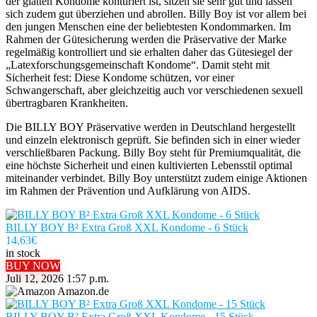
der glatten Kondome konturiert ist, sitzen sie sehr gut und lassen
sich zudem gut überziehen und abrollen. Billy Boy ist vor allem bei
den jungen Menschen eine der beliebtesten Kondommarken. Im
Rahmen der Gütesicherung werden die Präservative der Marke
regelmäßig kontrolliert und sie erhalten daher das Gütesiegel der
„Latexforschungsgemeinschaft Kondome“. Damit steht mit
Sicherheit fest: Diese Kondome schützen, vor einer
Schwangerschaft, aber gleichzeitig auch vor verschiedenen sexuell
übertragbaren Krankheiten.
Die BILLY BOY Präservative werden in Deutschland hergestellt
und einzeln elektronisch geprüft. Sie befinden sich in einer wieder
verschließbaren Packung. Billy Boy steht für Premiumqualität, die
eine höchste Sicherheit und einen kultivierten Lebensstil optimal
miteinander verbindet. Billy Boy unterstützt zudem einige Aktionen
im Rahmen der Prävention und Aufklärung von AIDS.
BILLY BOY B² Extra Groß XXL Kondome - 6 Stück
14,63
€
in stock
BUY NOW
Juli 12, 2026 1:57 p.m.
Amazon.de
BILLY BOY B² Extra Groß XXL Kondome - 15 Stück