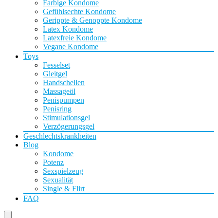
Farbige Kondome
Gefühlsechte Kondome
Gerippte & Genoppte Kondome
Latex Kondome
Latexfreie Kondome
Vegane Kondome
Toys
Fesselset
Gleitgel
Handschellen
Massageöl
Penispumpen
Penisring
Stimulationsgel
Verzögerungsgel
Geschlechtskrankheiten
Blog
Kondome
Potenz
Sexspielzeug
Sexualität
Single & Flirt
FAQ