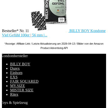
Bestseller* Nr. 11
BILLY BOY Kondome
Viel Gefühl 100er | 56 mm |...
*Anzeige: Affiliate Link / Letzte Aktualisierung am 2026-04-13 / Bilder von der Amazon
Product Advertising API
Kondomhersteller
BILLY BOY
Durex
Einhorn
EXS
FAIR SQUARED
MY.SIZE
MISTER SIZE
Ritex
Toys & Spielzeug