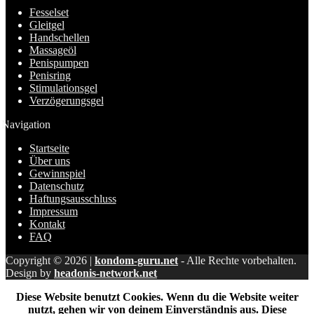
Fesselset
Gleitgel
Handschellen
Massageöl
Penispumpen
Penisring
Stimulationsgel
Verzögerungsgel
Navigation
Startseite
Über uns
Gewinnspiel
Datenschutz
Haftungsausschluss
Impressum
Kontakt
FAQ
Copyright © 2026 |
kondom-guru.net
- Alle Rechte vorbehalten.
Design by
headonis-network.net
Diese Website benutzt Cookies. Wenn du die Website weiter
nutzt, gehen wir von deinem Einverständnis aus. Diese