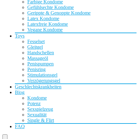
Farbige Kondome
Gefühlsechte Kondome
Gerippte & Genoppte Kondome
Latex Kondome
Latexfreie Kondome
Vegane Kondome
Toys
Fesselset
Gleitgel
Handschellen
Massageöl
Penispumpen
Penisring
Stimulationsgel
Verzögerungsgel
Geschlechtskrankheiten
Blog
Kondome
Potenz
Sexspielzeug
Sexualität
Single & Flirt
FAQ