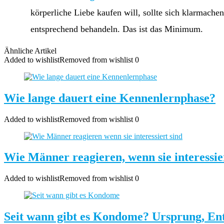
körperliche Liebe kaufen will, sollte sich klarmach
entsprechend behandeln. Das ist das Minimum.
Ähnliche Artikel
Added to wishlist
Removed from wishlist
0
Wie lange dauert eine Kennenlernphase?
Added to wishlist
Removed from wishlist
0
Wie Männer reagieren, wenn sie interessie
Added to wishlist
Removed from wishlist
0
Seit wann gibt es Kondome? Ursprung, En