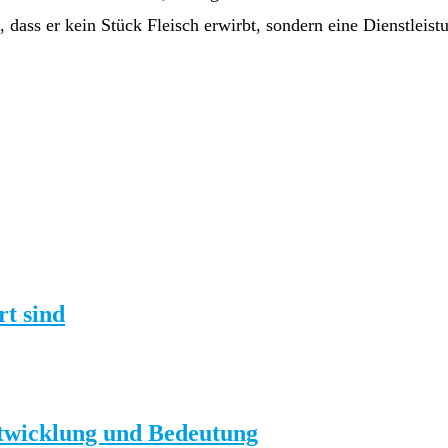
en, dass er kein Stück Fleisch erwirbt, sondern eine Dienstle
rt sind
twicklung und Bedeutung