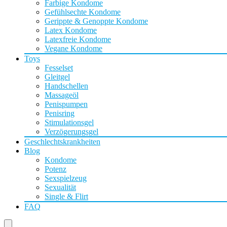
Farbige Kondome
Gefühlsechte Kondome
Gerippte & Genoppte Kondome
Latex Kondome
Latexfreie Kondome
Vegane Kondome
Toys
Fesselset
Gleitgel
Handschellen
Massageöl
Penispumpen
Penisring
Stimulationsgel
Verzögerungsgel
Geschlechtskrankheiten
Blog
Kondome
Potenz
Sexspielzeug
Sexualität
Single & Flirt
FAQ