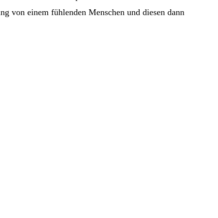
istung von einem fühlenden Menschen und diesen dann