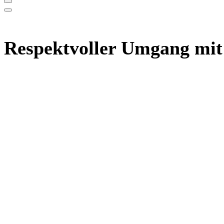
Respektvoller Umgang mit