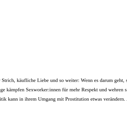
Strich, käufliche Liebe und so weiter: Wenn es darum geht, s
tage kämpfen Sexworker:innen für mehr Respekt und wehren si
litik kann in ihrem Umgang mit Prostitution etwas verändern